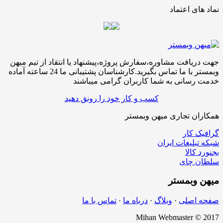
نماد های اعتماد
جهت دریافت مشاوره،سفارش پروژه،پیشنهاد یا انتقاد از تیم میهن
وبمستر با ما تماس بگیرید.کارشناسان پشتیبانی ما 24 ساعته آماده
خدمت رسانی به شما کاربران گرامی میباشند
کسب و کار خود را رونق دهید
همکاران تجاری میهن وبمستر
گرافیک کار
شبکه تبلیغات ایران
بجنورد کالا
سلطان چای
میهن
وبمستر
صفحه اصلی
·
وبلاگ
·
درباه ما
·
تماس با ما
Mihan Webmaster © 2017