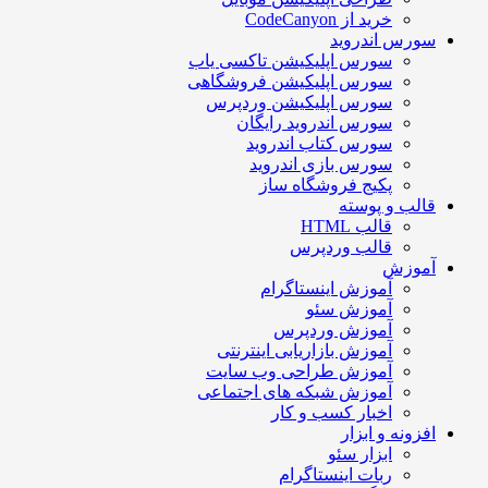
خرید از CodeCanyon
سورس اندروید
سورس اپلیکیشن تاکسی یاب
سورس اپلیکیشن فروشگاهی
سورس اپلیکیشن وردپرس
سورس اندروید رایگان
سورس کتاب اندروید
سورس بازی اندروید
پکیج فروشگاه ساز
قالب و پوسته
قالب HTML
قالب وردپرس
آموزش
آموزش اینستاگرام
آموزش سئو
آموزش وردپرس
آموزش بازاریابی اینترنتی
آموزش طراحی وب سایت
آموزش شبکه های اجتماعی
اخبار کسب و کار
افزونه و ابزار
ابزار سئو
ربات اینستاگرام