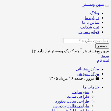
میهن وبمستر
Toggle
navigation
وبلاگ
درباره ما
تماس با ما
ثبت شکایت
قوانین سایت
جستجو
میهن وِبمَستر
هر آنچه که یک وبمستر نیاز دارد :)
|
ورود
ثبت نام
مرکز پشتیبانی
مرکز آموزش
امروز : جمعه ۱۶ مرداد ۱۴۰۵
خدمات ما
سئو سایت
طراحی سایت
طراحی سایت بجنورد
طراحی قالب وردپرس
طراحی اپلیکیشن موبایل