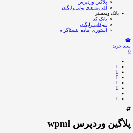
پلاگین وردپرس
افزونه های پولی رایگان
بانک وبمستر
بانک کد
موکاپ رایگان
استوری آماده اینستاگرام
سبد خرید
0
پلاگین وردپرس wpml