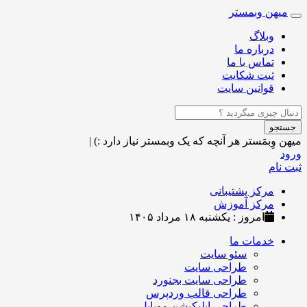
میهن وبمستر
Toggle
navigation
وبلاگ
درباره ما
تماس با ما
ثبت شکایت
قوانین سایت
جستجو
میهن وِبمَستر
هر آنچه که یک وبمستر نیاز دارد :)
|
ورود
ثبت نام
مرکز پشتیبانی
مرکز آموزش
امروز : یکشنبه ۱۸ مرداد ۱۴۰۵
خدمات ما
سئو سایت
طراحی سایت
طراحی سایت بجنورد
طراحی قالب وردپرس
طراحی اپلیکیشن موبایل