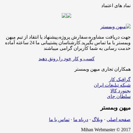
نماد های اعتماد
جهت دریافت مشاوره،سفارش پروژه،پیشنهاد یا انتقاد از تیم میهن
وبمستر با ما تماس بگیرید.کارشناسان پشتیبانی ما 24 ساعته آماده
خدمت رسانی به شما کاربران گرامی میباشند
کسب و کار خود را رونق دهید
همکاران تجاری میهن وبمستر
گرافیک کار
شبکه تبلیغات ایران
بجنورد کالا
سلطان چای
میهن
وبمستر
صفحه اصلی
·
وبلاگ
·
درباه ما
·
تماس با ما
Mihan Webmaster © 2017