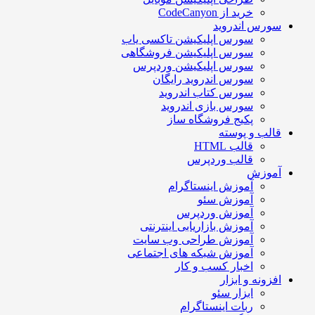
خرید از CodeCanyon
سورس اندروید
سورس اپلیکیشن تاکسی یاب
سورس اپلیکیشن فروشگاهی
سورس اپلیکیشن وردپرس
سورس اندروید رایگان
سورس کتاب اندروید
سورس بازی اندروید
پکیج فروشگاه ساز
قالب و پوسته
قالب HTML
قالب وردپرس
آموزش
آموزش اینستاگرام
آموزش سئو
آموزش وردپرس
آموزش بازاریابی اینترنتی
آموزش طراحی وب سایت
آموزش شبکه های اجتماعی
اخبار کسب و کار
افزونه و ابزار
ابزار سئو
ربات اینستاگرام