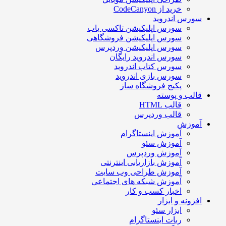
خرید از CodeCanyon
سورس اندروید
سورس اپلیکیشن تاکسی یاب
سورس اپلیکیشن فروشگاهی
سورس اپلیکیشن وردپرس
سورس اندروید رایگان
سورس کتاب اندروید
سورس بازی اندروید
پکیج فروشگاه ساز
قالب و پوسته
قالب HTML
قالب وردپرس
آموزش
آموزش اینستاگرام
آموزش سئو
آموزش وردپرس
آموزش بازاریابی اینترنتی
آموزش طراحی وب سایت
آموزش شبکه های اجتماعی
اخبار کسب و کار
افزونه و ابزار
ابزار سئو
ربات اینستاگرام