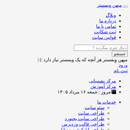
میهن وبمستر
Toggle
navigation
وبلاگ
درباره ما
تماس با ما
ثبت شکایت
قوانین سایت
جستجو
میهن وِبمَستر
هر آنچه که یک وبمستر نیاز دارد :)
|
ورود
ثبت نام
مرکز پشتیبانی
مرکز آموزش
امروز : جمعه ۱۶ مرداد ۱۴۰۵
خدمات ما
سئو سایت
طراحی سایت
طراحی سایت بجنورد
طراحی قالب وردپرس
طراحی اپلیکیشن موبایل