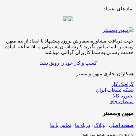
نماد های اعتماد
جهت دریافت مشاوره،سفارش پروژه،پیشنهاد یا انتقاد از تیم میهن
وبمستر با ما تماس بگیرید.کارشناسان پشتیبانی ما 24 ساعته آماده
خدمت رسانی به شما کاربران گرامی میباشند
کسب و کار خود را رونق دهید
همکاران تجاری میهن وبمستر
گرافیک کار
شبکه تبلیغات ایران
بجنورد کالا
سلطان چای
میهن
وبمستر
صفحه اصلی
·
وبلاگ
·
درباه ما
·
تماس با ما
Mihan Webmaster © 2017