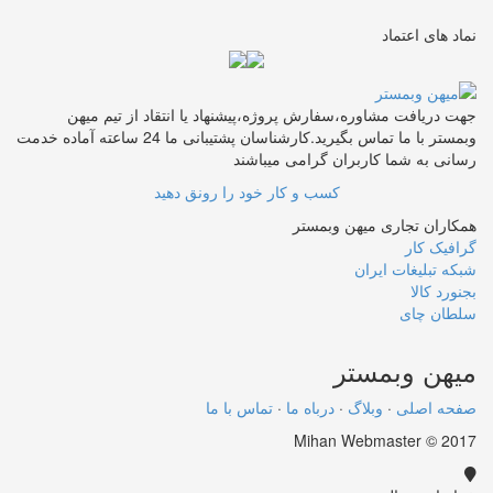
نماد های اعتماد
جهت دریافت مشاوره،سفارش پروژه،پیشنهاد یا انتقاد از تیم میهن
وبمستر با ما تماس بگیرید.کارشناسان پشتیبانی ما 24 ساعته آماده خدمت
رسانی به شما کاربران گرامی میباشند
کسب و کار خود را رونق دهید
همکاران تجاری میهن وبمستر
گرافیک کار
شبکه تبلیغات ایران
بجنورد کالا
سلطان چای
میهن
وبمستر
صفحه اصلی
·
وبلاگ
·
درباه ما
·
تماس با ما
Mihan Webmaster © 2017