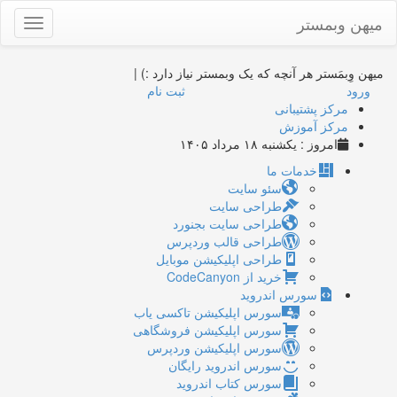
میهن وبمستر
Toggle
gation
میهن وِبمَستر
هر آنچه که یک وبمستر نیاز دارد :)
|
ورود
ثبت نام
مرکز پشتیبانی
مرکز آموزش
امروز : یکشنبه ۱۸ مرداد ۱۴۰۵
خدمات ما
سئو سایت
طراحی سایت
طراحی سایت بجنورد
طراحی قالب وردپرس
طراحی اپلیکیشن موبایل
خرید از CodeCanyon
سورس اندروید
سورس اپلیکیشن تاکسی یاب
سورس اپلیکیشن فروشگاهی
سورس اپلیکیشن وردپرس
سورس اندروید رایگان
سورس کتاب اندروید