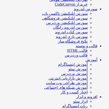
خرید از CodeCanyon
سورس اندروید
سورس اپلیکیشن تاکسی یاب
سورس اپلیکیشن فروشگاهی
سورس اپلیکیشن وردپرس
سورس اندروید رایگان
سورس کتاب اندروید
سورس بازی اندروید
پکیج فروشگاه ساز
قالب و پوسته
قالب HTML
قالب وردپرس
آموزش
آموزش اینستاگرام
آموزش سئو
آموزش وردپرس
آموزش بازاریابی اینترنتی
آموزش طراحی وب سایت
آموزش شبکه های اجتماعی
اخبار کسب و کار
افزونه و ابزار
ابزار سئو
ربات اینستاگرام