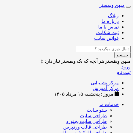
میهن وبمستر
Toggle
navigation
وبلاگ
درباره ما
تماس با ما
ثبت شکایت
قوانین سایت
جستجو
میهن وِبمَستر
هر آنچه که یک وبمستر نیاز دارد :)
|
ورود
ثبت نام
مرکز پشتیبانی
مرکز آموزش
امروز : پنجشنبه ۱۵ مرداد ۱۴۰۵
خدمات ما
سئو سایت
طراحی سایت
طراحی سایت بجنورد
طراحی قالب وردپرس
طراحی اپلیکیشن موبایل