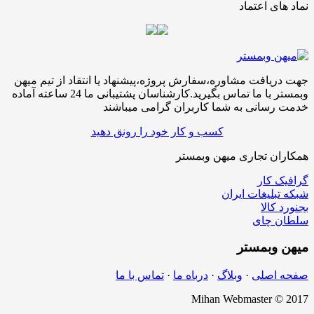
نماد های اعتماد
جهت دریافت مشاوره،سفارش پروژه،پیشنهاد یا انتقاد از تیم میهن
وبمستر با ما تماس بگیرید.کارشناسان پشتیبانی ما 24 ساعته آماده
خدمت رسانی به شما کاربران گرامی میباشند
کسب و کار خود را رونق دهید
همکاران تجاری میهن وبمستر
گرافیک کار
شبکه تبلیغات ایران
بجنورد کالا
سلطان چای
میهن
وبمستر
صفحه اصلی
·
وبلاگ
·
درباه ما
·
تماس با ما
Mihan Webmaster © 2017