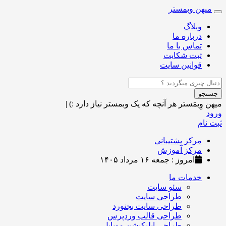
میهن وبمستر
Toggle
navigation
وبلاگ
درباره ما
تماس با ما
ثبت شکایت
قوانین سایت
جستجو
میهن وِبمَستر
هر آنچه که یک وبمستر نیاز دارد :)
|
ورود
ثبت نام
مرکز پشتیبانی
مرکز آموزش
امروز : جمعه ۱۶ مرداد ۱۴۰۵
خدمات ما
سئو سایت
طراحی سایت
طراحی سایت بجنورد
طراحی قالب وردپرس
طراحی اپلیکیشن موبایل