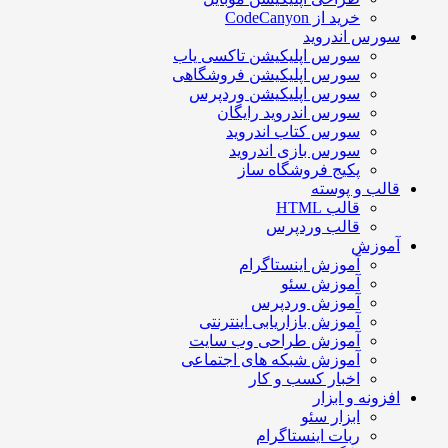
خرید از CodeCanyon
سورس اندروید
سورس اپلیکیشن تاکسی یاب
سورس اپلیکیشن فروشگاهی
سورس اپلیکیشن وردپرس
سورس اندروید رایگان
سورس کتاب اندروید
سورس بازی اندروید
پکیج فروشگاه ساز
قالب و پوسته
قالب HTML
قالب وردپرس
آموزش
آموزش اینستاگرام
آموزش سئو
آموزش وردپرس
آموزش بازاریابی اینترنتی
آموزش طراحی وب سایت
آموزش شبکه های اجتماعی
اخبار کسب و کار
افزونه و ابزار
ابزار سئو
ربات اینستاگرام