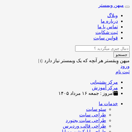
میهن وبمستر
Toggle
navigation
وبلاگ
درباره ما
تماس با ما
ثبت شکایت
قوانین سایت
جستجو
میهن وِبمَستر
هر آنچه که یک وبمستر نیاز دارد :)
|
ورود
ثبت نام
مرکز پشتیبانی
مرکز آموزش
امروز : جمعه ۱۶ مرداد ۱۴۰۵
خدمات ما
سئو سایت
طراحی سایت
طراحی سایت بجنورد
طراحی قالب وردپرس
طراحی اپلیکیشن موبایل