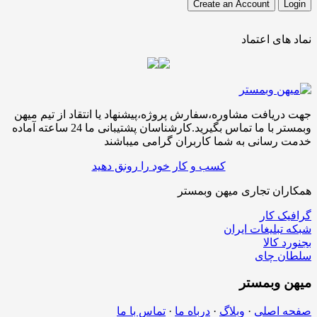
نماد های اعتماد
جهت دریافت مشاوره،سفارش پروژه،پیشنهاد یا انتقاد از تیم میهن
وبمستر با ما تماس بگیرید.کارشناسان پشتیبانی ما 24 ساعته آماده
خدمت رسانی به شما کاربران گرامی میباشند
کسب و کار خود را رونق دهید
همکاران تجاری میهن وبمستر
گرافیک کار
شبکه تبلیغات ایران
بجنورد کالا
سلطان چای
میهن
وبمستر
صفحه اصلی
·
وبلاگ
·
درباه ما
·
تماس با ما