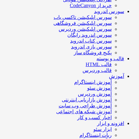
خرید از CodeCanyon
سورس اندروید
سورس اپلیکیشن تاکسی یاب
سورس اپلیکیشن فروشگاهی
سورس اپلیکیشن وردپرس
سورس اندروید رایگان
سورس کتاب اندروید
سورس بازی اندروید
پکیج فروشگاه ساز
قالب و پوسته
قالب HTML
قالب وردپرس
آموزش
آموزش اینستاگرام
آموزش سئو
آموزش وردپرس
آموزش بازاریابی اینترنتی
آموزش طراحی وب سایت
آموزش شبکه های اجتماعی
اخبار کسب و کار
افزونه و ابزار
ابزار سئو
ربات اینستاگرام