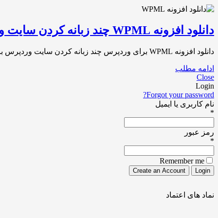
دانلود افزونه WPML چند زبانه کردن سایت وردپرس نسخه ۴.۶.۱۳
دانلود افزونه WPML برای وردپرس چند زبانه کردن سایت وردپرس با پلاگین WPML WPML Multilingual CMS WPML 4.6.13 در تاریخ [1403/06/11] به آخرین نسخه [4.6.13] بروزرسانی شد[…]
ادامه مطلب
Close
Login
Forgot your password?
نام کاربری یا ایمیل
*
رمز عبور
*
Remember me
نماد های اعتماد