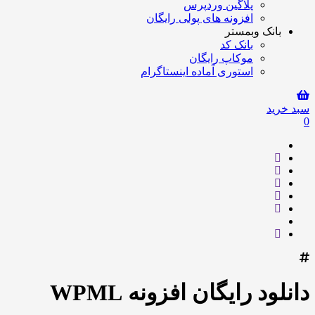
پلاگین وردپرس
افزونه های پولی رایگان
بانک وبمستر
بانک کد
موکاپ رایگان
استوری آماده اینستاگرام
سبد خرید
0
دانلود رایگان افزونه WPML