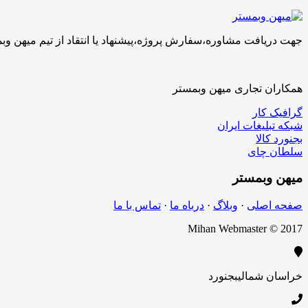
جهت دریافت مشاوره،سفارش پروژه،پیشنهاد یا انتقاد از تیم میهن وبمستر با ما تماس بگیرید.کارشناسان 
همکاران تجاری میهن وبمستر
گرافیک کار
شبکه تبلیغات ایران
بجنورد کالا
سلطان چای
میهن
وبمستر
صفحه اصلی
·
وبلاگ
·
درباه ما
·
تماس با ما
Mihan Webmaster © 2017
خراسان شمالی
بجنورد