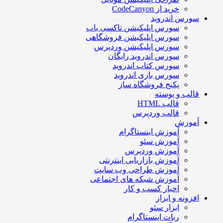
خرید از CodeCanyon
سورس اندروید
سورس اپلیکیشن تاکسی یاب
سورس اپلیکیشن فروشگاهی
سورس اپلیکیشن وردپرس
سورس اندروید رایگان
سورس کتاب اندروید
سورس بازی اندروید
پکیج فروشگاه ساز
قالب و پوسته
قالب HTML
قالب وردپرس
آموزش
آموزش اینستاگرام
آموزش سئو
آموزش وردپرس
آموزش بازاریابی اینترنتی
آموزش طراحی وب سایت
آموزش شبکه های اجتماعی
اخبار کسب و کار
افزونه و ابزار
ابزار سئو
ربات اینستاگرام