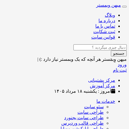
میهن وبمستر
Toggle
navigation
وبلاگ
درباره ما
تماس با ما
ثبت شکایت
قوانین سایت
جستجو
میهن وِبمَستر
هر آنچه که یک وبمستر نیاز دارد :)
|
ورود
ثبت نام
مرکز پشتیبانی
مرکز آموزش
امروز : یکشنبه ۱۸ مرداد ۱۴۰۵
خدمات ما
سئو سایت
طراحی سایت
طراحی سایت بجنورد
طراحی قالب وردپرس
طراحی اپلیکیشن موبایل