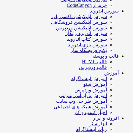
خرید از CodeCanyon
سورس اندروید
سورس اپلیکیشن تاکسی یاب
سورس اپلیکیشن فروشگاهی
سورس اپلیکیشن وردپرس
سورس اندروید رایگان
سورس کتاب اندروید
سورس بازی اندروید
پکیج فروشگاه ساز
قالب و پوسته
قالب HTML
قالب وردپرس
آموزش
آموزش اینستاگرام
آموزش سئو
آموزش وردپرس
آموزش بازاریابی اینترنتی
آموزش طراحی وب سایت
آموزش شبکه های اجتماعی
اخبار کسب و کار
افزونه و ابزار
ابزار سئو
ربات اینستاگرام