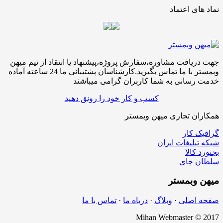
نماد های اعتماد
جهت دریافت مشاوره،سفارش پروژه،پیشنهاد یا انتقاد از تیم میهن
وبمستر با ما تماس بگیرید.کارشناسان پشتیبانی ما 24 ساعته آماده
خدمت رسانی به شما کاربران گرامی میباشند
کسب و کار خود را رونق دهید
همکاران تجاری میهن وبمستر
گرافیک کار
شبکه تبلیغات ایران
بجنورد کالا
سلطان چای
میهن
وبمستر
صفحه اصلی
·
وبلاگ
·
درباه ما
·
تماس با ما
Mihan Webmaster © 2017