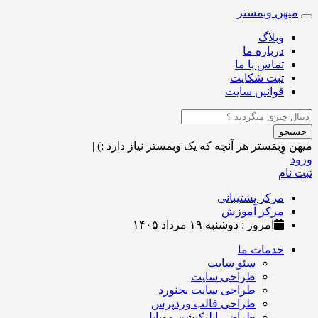
میهن وبمستر
Toggle
navigation
وبلاگ
درباره ما
تماس با ما
ثبت شکایت
قوانین سایت
جستجو
میهن وِبمَستر
هر آنچه که یک وبمستر نیاز دارد :)
|
ورود
ثبت نام
مرکز پشتیبانی
مرکز آموزش
امروز : دوشنبه ۱۹ مرداد ۱۴۰۵
خدمات ما
سئو سایت
طراحی سایت
طراحی سایت بجنورد
طراحی قالب وردپرس
طراحی اپلیکیشن موبایل