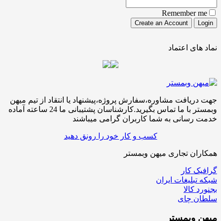
Remember me
نماد های اعتماد
جهت دریافت مشاوره،سفارش پروژه،پیشنهاد یا انتقاد از تیم میهن
وبمستر با ما تماس بگیرید.کارشناسان پشتیبانی ما 24 ساعته آماده
خدمت رسانی به شما کاربران گرامی میباشند
کسب و کار خود را رونق دهید
همکاران تجاری میهن وبمستر
گرافیک کار
شبکه تبلیغات ایران
بجنورد کالا
سلطان چای
میهن
وبمستر