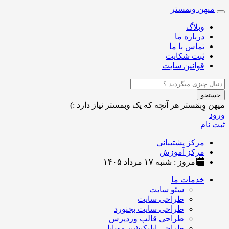
میهن وبمستر
Toggle
navigation
وبلاگ
درباره ما
تماس با ما
ثبت شکایت
قوانین سایت
جستجو
میهن وِبمَستر
هر آنچه که یک وبمستر نیاز دارد :)
|
ورود
ثبت نام
مرکز پشتیبانی
مرکز آموزش
امروز : شنبه ۱۷ مرداد ۱۴۰۵
خدمات ما
سئو سایت
طراحی سایت
طراحی سایت بجنورد
طراحی قالب وردپرس
طراحی اپلیکیشن موبایل