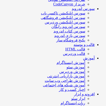
خرید از CodeCanyon
سورس اندروید
سورس اپلیکیشن تاکسی یاب
سورس اپلیکیشن فروشگاهی
سورس اپلیکیشن وردپرس
سورس اندروید رایگان
سورس کتاب اندروید
سورس بازی اندروید
پکیج فروشگاه ساز
قالب و پوسته
قالب HTML
قالب وردپرس
آموزش
آموزش اینستاگرام
آموزش سئو
آموزش وردپرس
آموزش بازاریابی اینترنتی
آموزش طراحی وب سایت
آموزش شبکه های اجتماعی
اخبار کسب و کار
افزونه و ابزار
ابزار سئو
ربات اینستاگرام