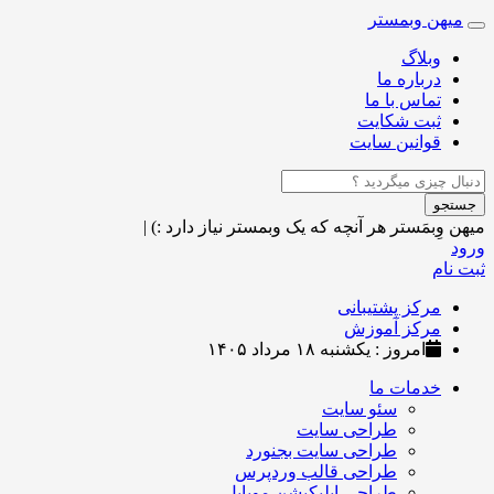
میهن وبمستر
Toggle
navigation
وبلاگ
درباره ما
تماس با ما
ثبت شکایت
قوانین سایت
جستجو
میهن وِبمَستر
هر آنچه که یک وبمستر نیاز دارد :)
|
ورود
ثبت نام
مرکز پشتیبانی
مرکز آموزش
امروز : یکشنبه ۱۸ مرداد ۱۴۰۵
خدمات ما
سئو سایت
طراحی سایت
طراحی سایت بجنورد
طراحی قالب وردپرس
طراحی اپلیکیشن موبایل