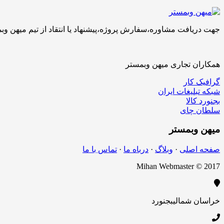
جهت دریافت مشاوره،سفارش پروژه،پیشنهاد یا انتقاد از تیم میهن وبمستر با ما تماس بگیرید.کارشناسان 
همکاران تجاری میهن وبمستر
گرافیک کار
شبکه تبلیغات ایران
بجنورد کالا
سلطان چای
میهن
وبمستر
صفحه اصلی
·
وبلاگ
·
درباه ما
·
تماس با ما
Mihan Webmaster © 2017
خراسان شمالی
بجنورد