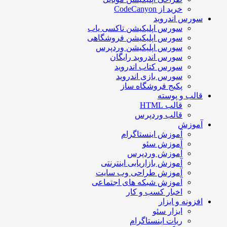
خرید از CodeCanyon
سورس اندروید
سورس اپلیکیشن تاکسی یاب
سورس اپلیکیشن فروشگاهی
سورس اپلیکیشن وردپرس
سورس اندروید رایگان
سورس کتاب اندروید
سورس بازی اندروید
پکیج فروشگاه ساز
قالب و پوسته
قالب HTML
قالب وردپرس
آموزش
آموزش اینستاگرام
آموزش سئو
آموزش وردپرس
آموزش بازاریابی اینترنتی
آموزش طراحی وب سایت
آموزش شبکه های اجتماعی
اخبار کسب و کار
افزونه و ابزار
ابزار سئو
ربات اینستاگرام