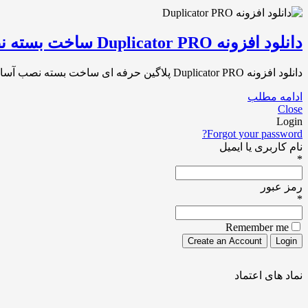
دانلود افزونه Duplicator PRO ساخت بسته نصب آسان وردپرس نسخه ۴.۵.۱۲
دانلود افزونه Duplicator PRO پلاگین حرفه ای ساخت بسته نصب آسان وردپرس Duplicator PRO 4.5.12 در تاریخ [1402/04/20] به آخرین نسخه [4.5.12] بروزرسانی شد آیا میخواهید[…]
ادامه مطلب
Close
Login
Forgot your password?
نام کاربری یا ایمیل
*
رمز عبور
*
Remember me
نماد های اعتماد