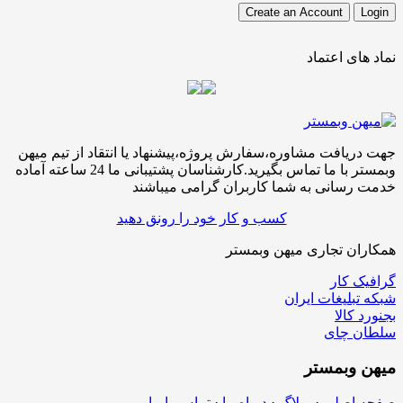
ی اعتماد
افت مشاوره،سفارش پروژه،پیشنهاد یا انتقاد از تیم میهن
وبمستر با ما تماس بگیرید.کارشناسان پشتیبانی ما 24 ساعته آماده
سانی به شما کاربران گرامی میباشند
کسب و کار خود را رونق دهید
ن تجاری میهن وبمستر
کار
لیغات ایران
الا
چای
بمستر
اصلی
·
وبلاگ
·
درباه ما
·
تماس با ما