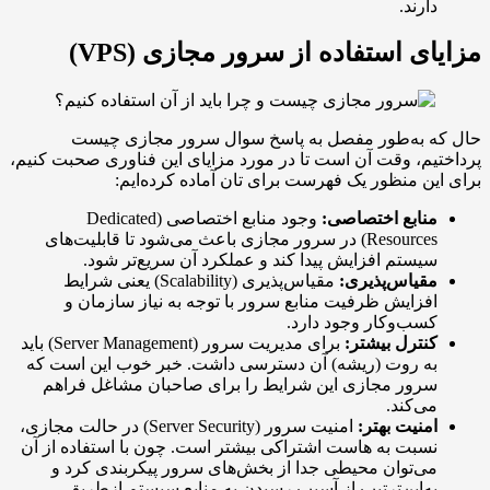
ارند.
ی استفاده از سرور مجازی (VPS)
 به‌طور مفصل به پاسخ سوال سرور مجازی چیست
م، وقت آن است تا در مورد مزایای این فناوری صحبت کنیم،
ن منظور یک فهرست برای تان آماده کرده‌ایم:
نابع اختصاصی:
وجود منابع اختصاصی (Dedicated
Resources) در سرور مجازی باعث می‌شود تا قابلیت‌های
یستم افزایش پیدا کند و عملکرد آن سریع‌تر شود.
قیاس‌پذیری:
مقیاس‌پذیری (Scalability) یعنی شرایط
فزایش ظرفیت منابع سرور با توجه به نیاز سازمان و
سب‌وکار وجود دارد.
نترل بیشتر:
برای مدیریت سرور (Server Management) باید
ه روت (ریشه) آن دسترسی داشت. خبر خوب این است که
رور مجازی این شرایط را برای صاحبان مشاغل فراهم
ی‌کند.
منیت بهتر:
امنیت سرور (Server Security) در حالت مجازی،
سبت به هاست اشتراکی بیشتر است. چون با استفاده از آن
ی‌توان محیطی جدا از بخش‌های سرور پیکربندی کرد و
ه‌این‌ترتیب از آسیب رسیدن به منابع سیستم ازطریق