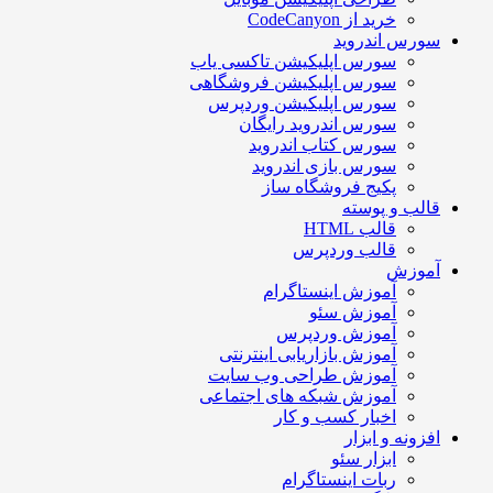
خرید از CodeCanyon
ورس اندروید
سورس اپلیکیشن تاکسی یاب
سورس اپلیکیشن فروشگاهی
سورس اپلیکیشن وردپرس
سورس اندروید رایگان
سورس کتاب اندروید
سورس بازی اندروید
پکیج فروشگاه ساز
الب و پوسته
قالب HTML
قالب وردپرس
موزش
آموزش اینستاگرام
آموزش سئو
آموزش وردپرس
آموزش بازاریابی اینترنتی
آموزش طراحی وب سایت
آموزش شبکه های اجتماعی
اخبار کسب و کار
فزونه و ابزار
ابزار سئو
ربات اینستاگرام