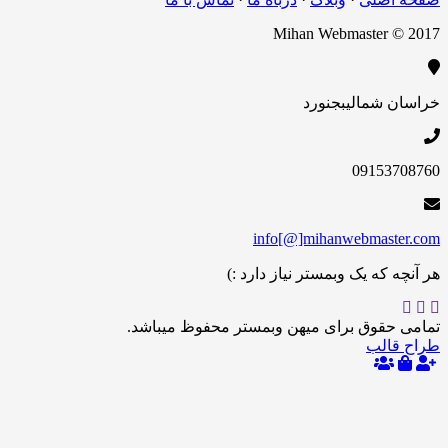
Mihan Webmaster 
 شمالی
بجنورد
09153
info[@]mihanwebmas
 که یک وبمستر نیاز دارد :)
حقوق برای میهن وبمستر محفوظ میباشد.
الب