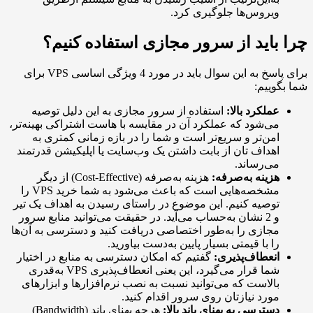
یروس‌ها جلوگیری کرد.
اید از سرور مجازی استفاده کنیم؟
برای پاسخ به این سوال باید در مورد 4 ویژگی اساسی VPS برای
ییم:
ملکرد بالا:
استفاده از سرور مجازی به این دلیل توصیه
ی‌شود که عملکرد آن در مقایسه با هاست اشتراکی بهینه‌تر،
من‌تر و سریع‌تر است و شما را در بازه زمانی کمتری به
هداف تان از بابت داشتن یک وب‌سایت یا اپلیکیشن قدرتمند
ی‌رساند.
زینه به‌صرفه:
هزینه به‌صرفه (Cost-Effective) از دیگر
مشخصه‌هایی است که باعث می‌شود به شما خرید VPS را
وصیه کنیم. این موضوع در راستای رسیدن به اهداف یک تیر
و 2 نشان به‌حساب می‌آید. در حقیقت می‌توانید منابع سرور
جازی را به‌طور اختصاصی دریافت کنید و دسترسی به آن‌ها
ا با قیمتی بسیار پایین به‌دست بیاورید.
نعطاف‌پذیری:
گفتیم که امکان دسترسی به منابع در اختیار
شما قرار می‌گیرد، این یعنی انعطاف‌پذیری VPS به‌قدری
الاست که می‌توانید نسبت به نصب نرم‌افزارها و ابزارهای
ورد نیازتان روی سرور اقدام کنید.
سترسی به پهنای باند بالا:
هرچه پهنای باند (Bandwidth)