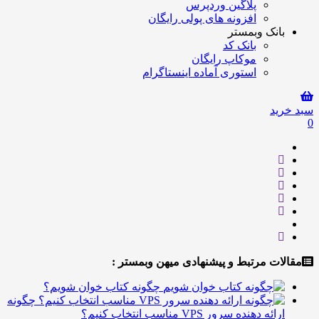
پلاگین وردپرس
افزونه های پولی رایگان
انک وبمستر
بانک کد
موکاپ رایگان
استوری آماده اینستاگرام
ید
ت مرتبط و پیشنهادی میهن وبمستر :
چگونه کتاب خوان شویم؟
چگونه
ائه دهنده سرور VPS مناسب انتخاب کنیم؟