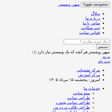
میهن وبمستر
Toggle navigation
وبلاگ
درباره ما
تماس با ما
ثبت شکایت
قوانین سایت
جستجو
میهن وِبمَستر
هر آنچه که یک وبمستر نیاز دارد :)
|
ورود
ثبت نام
مرکز پشتیبانی
مرکز آموزش
امروز : پنجشنبه ۱۵ مرداد ۱۴۰۵
خدمات ما
سئو سایت
طراحی سایت
طراحی سایت بجنورد
طراحی قالب وردپرس