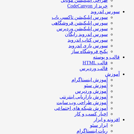
طراحی اپلیکیشن موبایل
خرید از CodeCanyon
سورس اندروید
سورس اپلیکیشن تاکسی یاب
سورس اپلیکیشن فروشگاهی
سورس اپلیکیشن وردپرس
سورس اندروید رایگان
سورس کتاب اندروید
سورس بازی اندروید
پکیج فروشگاه ساز
قالب و پوسته
قالب HTML
قالب وردپرس
آموزش
آموزش اینستاگرام
آموزش سئو
آموزش وردپرس
آموزش بازاریابی اینترنتی
آموزش طراحی وب سایت
آموزش شبکه های اجتماعی
اخبار کسب و کار
افزونه و ابزار
ابزار سئو
ربات اینستاگرام