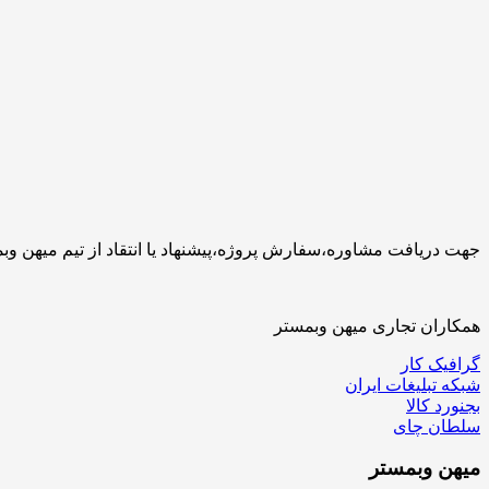
جهت دریافت مشاوره،سفارش پروژه،پیشنهاد یا انتقاد از تیم میهن وبمستر با ما تماس بگیرید.کارشناسان 
همکاران تجاری میهن وبمستر
گرافیک کار
شبکه تبلیغات ایران
بجنورد کالا
سلطان چای
میهن
وبمستر