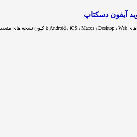
ید آیفون دسکتاپ
تلگرام[…]