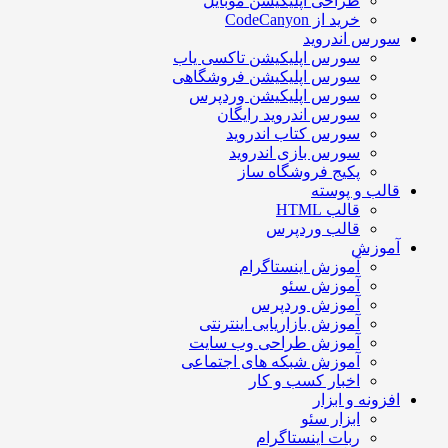
طراحی اپلیکیشن موبایل
خرید از CodeCanyon
سورس اندروید
سورس اپلیکیشن تاکسی یاب
سورس اپلیکیشن فروشگاهی
سورس اپلیکیشن وردپرس
سورس اندروید رایگان
سورس کتاب اندروید
سورس بازی اندروید
پکیج فروشگاه ساز
قالب و پوسته
قالب HTML
قالب وردپرس
آموزش
آموزش اینستاگرام
آموزش سئو
آموزش وردپرس
آموزش بازاریابی اینترنتی
آموزش طراحی وب سایت
آموزش شبکه های اجتماعی
اخبار کسب و کار
افزونه و ابزار
ابزار سئو
ربات اینستاگرام