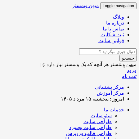
میهن وبمستر
Toggle navigation
وبلاگ
درباره ما
تماس با ما
ثبت شکایت
قوانین سایت
جستجو
میهن وِبمَستر
هر آنچه که یک وبمستر نیاز دارد :)
|
ورود
ثبت نام
مرکز پشتیبانی
مرکز آموزش
امروز : پنجشنبه ۱۵ مرداد ۱۴۰۵
خدمات ما
سئو سایت
طراحی سایت
طراحی سایت بجنورد
طراحی قالب وردپرس