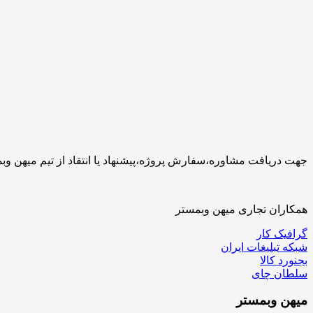
جهت دریافت مشاوره،سفارش پروژه،پیشنهاد یا انتقاد از تیم میهن وبمستر با ما تماس بگیرید.کارشناسان 
همکاران تجاری میهن وبمستر
گرافیک کار
شبکه تبلیغات ایران
بجنورد کالا
سلطان چای
میهن
وبمستر