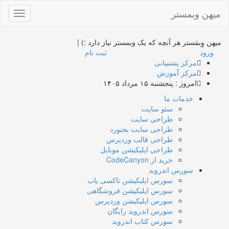
میهن وبمستر
Toggle
gation
میهن وِبمَستر
هر آنچه که یک وبمستر نیاز دارد :)
|
ورود
ثبت نام
مرکز پشتیبانی
مرکز آموزش
امروز : پنجشنبه ۱۵ مرداد ۱۴۰۵
خدمات ما
سئو سایت
طراحی سایت
طراحی سایت بجنورد
طراحی قالب وردپرس
طراحی اپلیکیشن موبایل
خرید از CodeCanyon
سورس اندروید
سورس اپلیکیشن تاکسی یاب
سورس اپلیکیشن فروشگاهی
سورس اپلیکیشن وردپرس
سورس اندروید رایگان
سورس کتاب اندروید