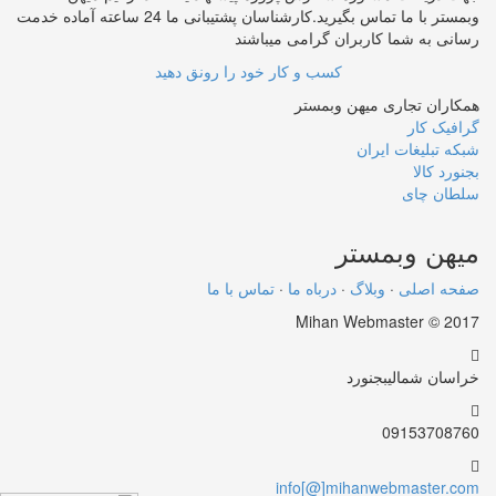
وبمستر با ما تماس بگیرید.کارشناسان پشتیبانی ما 24 ساعته آماده خدمت
رسانی به شما کاربران گرامی میباشند
کسب و کار خود را رونق دهید
همکاران تجاری میهن وبمستر
گرافیک کار
شبکه تبلیغات ایران
بجنورد کالا
سلطان چای
میهن
وبمستر
صفحه اصلی
·
وبلاگ
·
درباه ما
·
تماس با ما
Mihan Webmaster © 2017
خراسان شمالی
بجنورد
09153708760
info[@]mihanwebmaster.com