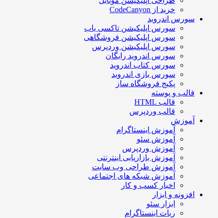
طراحی اپلیکیشن موبایل
خرید از CodeCanyon
سورس اندروید
سورس اپلیکیشن تاکسی یاب
سورس اپلیکیشن فروشگاهی
سورس اپلیکیشن وردپرس
سورس اندروید رایگان
سورس کتاب اندروید
سورس بازی اندروید
پکیج فروشگاه ساز
قالب و پوسته
قالب HTML
قالب وردپرس
آموزش
آموزش اینستاگرام
آموزش سئو
آموزش وردپرس
آموزش بازاریابی اینترنتی
آموزش طراحی وب سایت
آموزش شبکه های اجتماعی
اخبار کسب و کار
افزونه و ابزار
ابزار سئو
ربات اینستاگرام