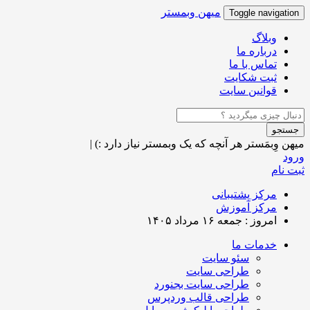
میهن وبمستر
Toggle navigation
وبلاگ
درباره ما
تماس با ما
ثبت شکایت
قوانین سایت
جستجو
میهن وِبمَستر
هر آنچه که یک وبمستر نیاز دارد :)
|
ورود
ثبت نام
مرکز پشتیبانی
مرکز آموزش
امروز : جمعه ۱۶ مرداد ۱۴۰۵
خدمات ما
سئو سایت
طراحی سایت
طراحی سایت بجنورد
طراحی قالب وردپرس