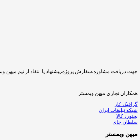
جهت دریافت مشاوره،سفارش پروژه،پیشنهاد یا انتقاد از تیم میهن وبمستر با ما تماس بگیرید.کارشناسان 
همکاران تجاری میهن وبمستر
گرافیک کار
شبکه تبلیغات ایران
بجنورد کالا
سلطان چای
میهن
وبمستر