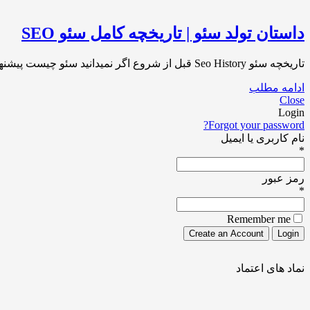
داستان تولد سئو | تاریخچه کامل سئو SEO
تاریخچه سئو Seo History قبل از شروع اگر نمیدانید سئو چیست پیشنهاد میکنیم ابتدا مقاله زیر را مطالعه فرمایید : سئو یا SEO چیست ؟[…]
ادامه مطلب
Close
Login
Forgot your password?
نام کاربری یا ایمیل
*
رمز عبور
*
Remember me
نماد های اعتماد