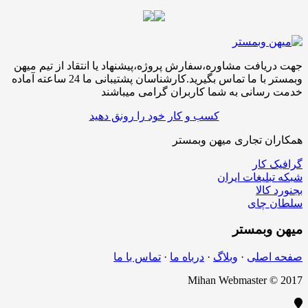
جهت دریافت مشاوره،سفارش پروژه،پیشنهاد یا انتقاد از تیم میهن
وبمستر با ما تماس بگیرید.کارشناسان پشتیبانی ما 24 ساعته آماده
خدمت رسانی به شما کاربران گرامی میباشند
کسب و کار خود را رونق دهید
همکاران تجاری میهن وبمستر
گرافیک کار
شبکه تبلیغات ایران
بجنورد کالا
سلطان چای
میهن
وبمستر
صفحه اصلی
·
وبلاگ
·
درباه ما
·
تماس با ما
Mihan Webmaster © 2017