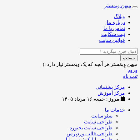
میهن وبمستر
Toggle
navigation
وبلاگ
درباره ما
تماس با ما
ثبت شکایت
قوانین سایت
جستجو
میهن وِبمَستر
هر آنچه که یک وبمستر نیاز دارد :)
|
ورود
ثبت نام
مرکز پشتیبانی
مرکز آموزش
امروز : جمعه ۱۶ مرداد ۱۴۰۵
خدمات ما
سئو سایت
طراحی سایت
طراحی سایت بجنورد
طراحی قالب وردپرس
طراحی اپلیکیشن موبایل