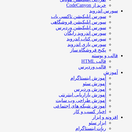
خرید از CodeCanyon
سورس اندروید
سورس اپلیکیشن تاکسی یاب
سورس اپلیکیشن فروشگاهی
سورس اپلیکیشن وردپرس
سورس اندروید رایگان
سورس کتاب اندروید
سورس بازی اندروید
پکیج فروشگاه ساز
قالب و پوسته
قالب HTML
قالب وردپرس
آموزش
آموزش اینستاگرام
آموزش سئو
آموزش وردپرس
آموزش بازاریابی اینترنتی
آموزش طراحی وب سایت
آموزش شبکه های اجتماعی
اخبار کسب و کار
افزونه و ابزار
ابزار سئو
ربات اینستاگرام