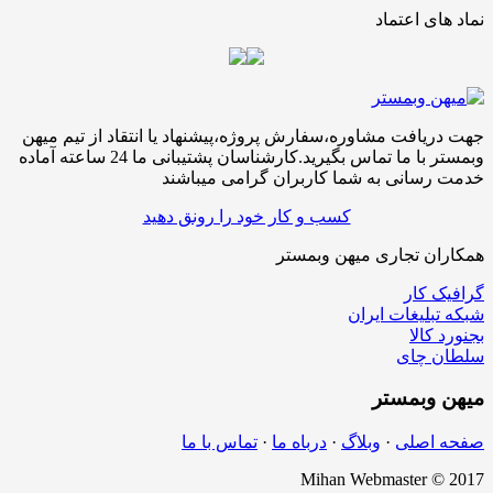
نماد های اعتماد
جهت دریافت مشاوره،سفارش پروژه،پیشنهاد یا انتقاد از تیم میهن
وبمستر با ما تماس بگیرید.کارشناسان پشتیبانی ما 24 ساعته آماده
خدمت رسانی به شما کاربران گرامی میباشند
کسب و کار خود را رونق دهید
همکاران تجاری میهن وبمستر
گرافیک کار
شبکه تبلیغات ایران
بجنورد کالا
سلطان چای
میهن
وبمستر
صفحه اصلی
·
وبلاگ
·
درباه ما
·
تماس با ما
Mihan Webmaster © 2017