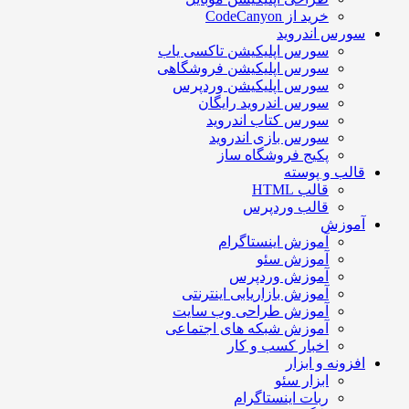
خرید از CodeCanyon
سورس اندروید
سورس اپلیکیشن تاکسی یاب
سورس اپلیکیشن فروشگاهی
سورس اپلیکیشن وردپرس
سورس اندروید رایگان
سورس کتاب اندروید
سورس بازی اندروید
پکیج فروشگاه ساز
قالب و پوسته
قالب HTML
قالب وردپرس
آموزش
آموزش اینستاگرام
آموزش سئو
آموزش وردپرس
آموزش بازاریابی اینترنتی
آموزش طراحی وب سایت
آموزش شبکه های اجتماعی
اخبار کسب و کار
افزونه و ابزار
ابزار سئو
ربات اینستاگرام