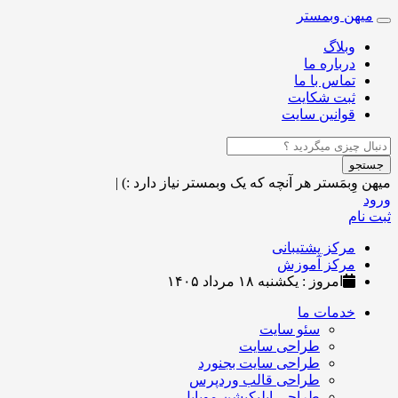
میهن وبمستر
Toggle
navigation
وبلاگ
درباره ما
تماس با ما
ثبت شکایت
قوانین سایت
جستجو
میهن وِبمَستر
هر آنچه که یک وبمستر نیاز دارد :)
|
ورود
ثبت نام
مرکز پشتیبانی
مرکز آموزش
امروز : یکشنبه ۱۸ مرداد ۱۴۰۵
خدمات ما
سئو سایت
طراحی سایت
طراحی سایت بجنورد
طراحی قالب وردپرس
طراحی اپلیکیشن موبایل