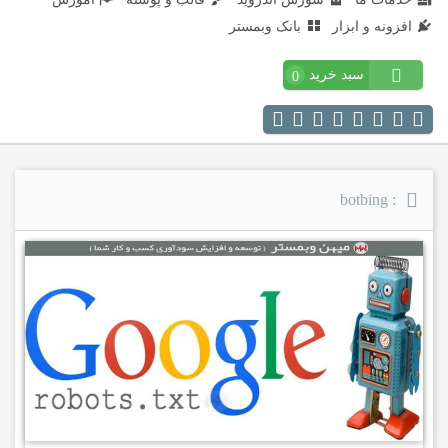
افزونه و ابزار
بانک وبمستر
سبد خرید
0
: botbing