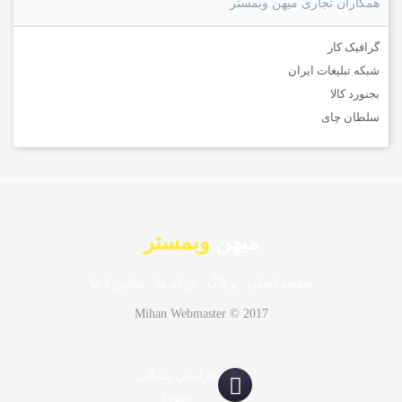
همکاران تجاری میهن وبمستر
گرافیک کار
شبکه تبلیغات ایران
بجنورد کالا
سلطان چای
میهن
وبمستر
صفحه اصلی
·
وبلاگ
·
درباه ما
·
تماس با ما
Mihan Webmaster © 2017
خراسان شمالی
بجنورد