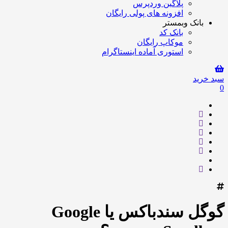
پلاگین وردپرس
افزونه های پولی رایگان
بانک وبمستر
بانک کد
موکاپ رایگان
استوری آماده اینستاگرام
سبد خرید
0
گوگل سندباکس یا Google