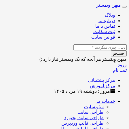
میهن وبمستر
Toggle
navigation
وبلاگ
درباره ما
تماس با ما
ثبت شکایت
قوانین سایت
جستجو
میهن وِبمَستر
هر آنچه که یک وبمستر نیاز دارد :)
|
ورود
ثبت نام
مرکز پشتیبانی
مرکز آموزش
امروز : دوشنبه ۱۹ مرداد ۱۴۰۵
خدمات ما
سئو سایت
طراحی سایت
طراحی سایت بجنورد
طراحی قالب وردپرس
طراحی اپلیکیشن موبایل