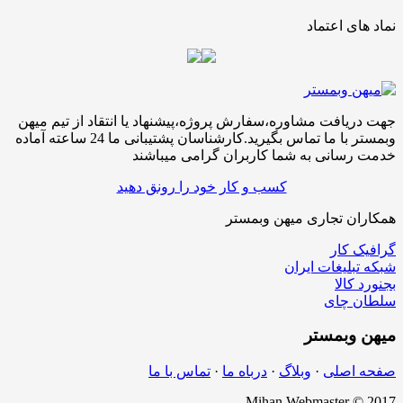
نماد های اعتماد
جهت دریافت مشاوره،سفارش پروژه،پیشنهاد یا انتقاد از تیم میهن
وبمستر با ما تماس بگیرید.کارشناسان پشتیبانی ما 24 ساعته آماده
خدمت رسانی به شما کاربران گرامی میباشند
کسب و کار خود را رونق دهید
همکاران تجاری میهن وبمستر
گرافیک کار
شبکه تبلیغات ایران
بجنورد کالا
سلطان چای
میهن
وبمستر
صفحه اصلی
·
وبلاگ
·
درباه ما
·
تماس با ما
Mihan Webmaster © 2017