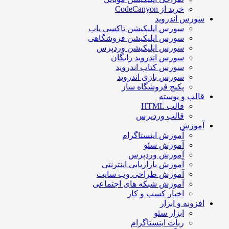
خرید از CodeCanyon
سورس اندروید
سورس اپلیکیشن تاکسی یاب
سورس اپلیکیشن فروشگاهی
سورس اپلیکیشن وردپرس
سورس اندروید رایگان
سورس کتاب اندروید
سورس بازی اندروید
پکیج فروشگاه ساز
قالب و پوسته
قالب HTML
قالب وردپرس
آموزش
آموزش اینستاگرام
آموزش سئو
آموزش وردپرس
آموزش بازاریابی اینترنتی
آموزش طراحی وب سایت
آموزش شبکه های اجتماعی
اخبار کسب و کار
افزونه و ابزار
ابزار سئو
ربات اینستاگرام