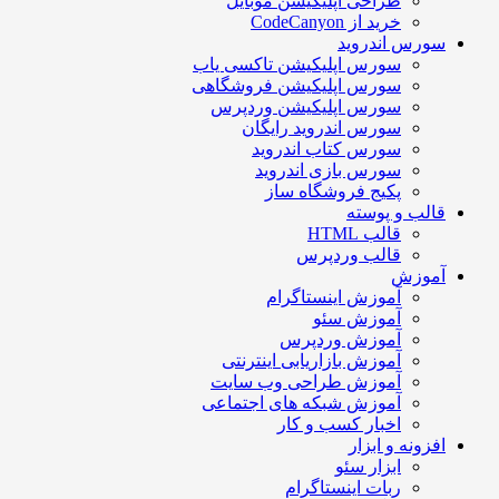
طراحی اپلیکیشن موبایل
خرید از CodeCanyon
سورس اندروید
سورس اپلیکیشن تاکسی یاب
سورس اپلیکیشن فروشگاهی
سورس اپلیکیشن وردپرس
سورس اندروید رایگان
سورس کتاب اندروید
سورس بازی اندروید
پکیج فروشگاه ساز
قالب و پوسته
قالب HTML
قالب وردپرس
آموزش
آموزش اینستاگرام
آموزش سئو
آموزش وردپرس
آموزش بازاریابی اینترنتی
آموزش طراحی وب سایت
آموزش شبکه های اجتماعی
اخبار کسب و کار
افزونه و ابزار
ابزار سئو
ربات اینستاگرام