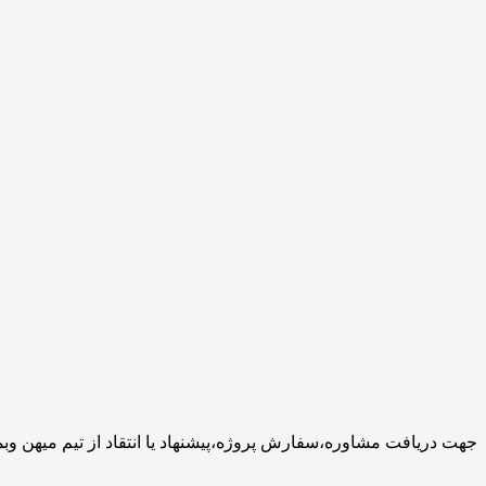
جهت دریافت مشاوره،سفارش پروژه،پیشنهاد یا انتقاد از تیم میهن وبمستر با ما تماس بگیرید.کارشناسان 