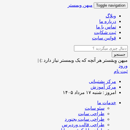
میهن وبمستر
Toggle navigation
وبلاگ
درباره ما
تماس با ما
ثبت شکایت
قوانین سایت
جستجو
میهن وِبمَستر
هر آنچه که یک وبمستر نیاز دارد :)
|
ورود
ثبت نام
مرکز پشتیبانی
مرکز آموزش
امروز : شنبه ۱۷ مرداد ۱۴۰۵
خدمات ما
سئو سایت
طراحی سایت
طراحی سایت بجنورد
طراحی قالب وردپرس