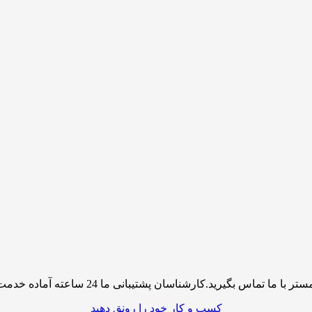
پشتیبانی ما 24 ساعته آماده خدمت رسانی به شما کاربران گرامی میباشند
کسب و کار خود را رونق دهید