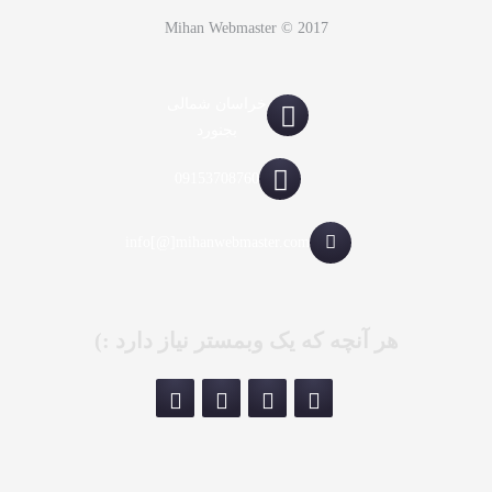
Mihan Webmaster © 2017
خراسان شمالی
بجنورد
09153708760
info[@]mihanwebmaster.com
هر آنچه که یک وبمستر نیاز دارد :)