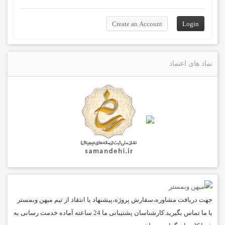
نماد های اعتماد
جهت دریافت مشاوره،سفارش پروژه،پیشنهاد یا انتقاد از تیم میهن وبمستر
با ما تماس بگیرید.کارشناسان پشتیبانی ما 24 ساعته آماده خدمت رسانی به