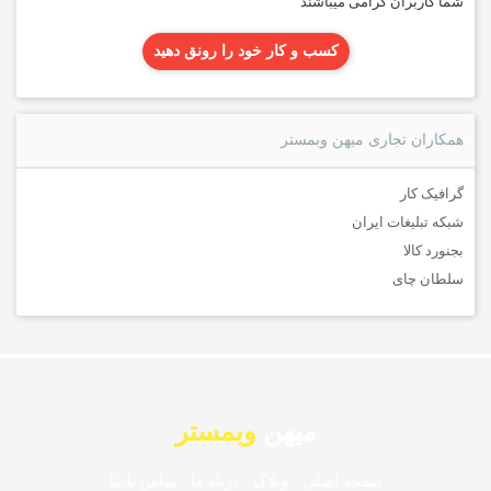
شما کاربران گرامی میباشند
کسب و کار خود را رونق دهید
همکاران تجاری میهن وبمستر
گرافیک کار
شبکه تبلیغات ایران
بجنورد کالا
سلطان چای
میهن
وبمستر
صفحه اصلی
·
وبلاگ
·
درباه ما
·
تماس با ما