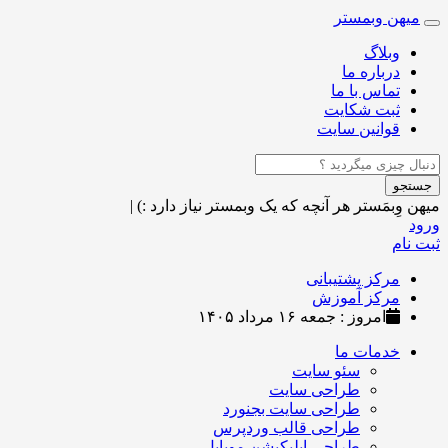
میهن وبمستر
Toggle
navigation
وبلاگ
درباره ما
تماس با ما
ثبت شکایت
قوانین سایت
جستجو
میهن وِبمَستر
هر آنچه که یک وبمستر نیاز دارد :)
|
ورود
ثبت نام
مرکز پشتیبانی
مرکز آموزش
امروز : جمعه ۱۶ مرداد ۱۴۰۵
خدمات ما
سئو سایت
طراحی سایت
طراحی سایت بجنورد
طراحی قالب وردپرس
طراحی اپلیکیشن موبایل