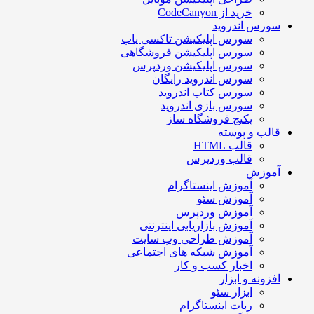
خرید از CodeCanyon
سورس اندروید
سورس اپلیکیشن تاکسی یاب
سورس اپلیکیشن فروشگاهی
سورس اپلیکیشن وردپرس
سورس اندروید رایگان
سورس کتاب اندروید
سورس بازی اندروید
پکیج فروشگاه ساز
قالب و پوسته
قالب HTML
قالب وردپرس
آموزش
آموزش اینستاگرام
آموزش سئو
آموزش وردپرس
آموزش بازاریابی اینترنتی
آموزش طراحی وب سایت
آموزش شبکه های اجتماعی
اخبار کسب و کار
افزونه و ابزار
ابزار سئو
ربات اینستاگرام