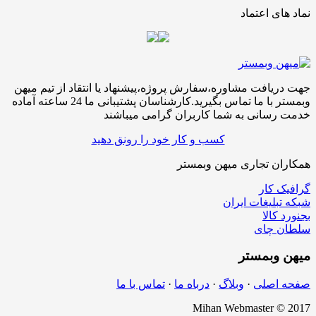
نماد های اعتماد
جهت دریافت مشاوره،سفارش پروژه،پیشنهاد یا انتقاد از تیم میهن
وبمستر با ما تماس بگیرید.کارشناسان پشتیبانی ما 24 ساعته آماده
خدمت رسانی به شما کاربران گرامی میباشند
کسب و کار خود را رونق دهید
همکاران تجاری میهن وبمستر
گرافیک کار
شبکه تبلیغات ایران
بجنورد کالا
سلطان چای
میهن
وبمستر
صفحه اصلی
·
وبلاگ
·
درباه ما
·
تماس با ما
Mihan Webmaster © 2017