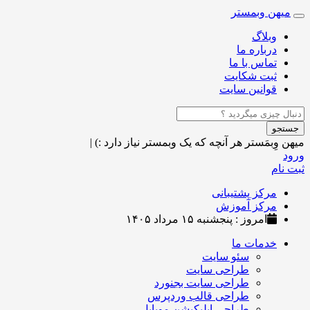
میهن وبمستر
Toggle
navigation
وبلاگ
درباره ما
تماس با ما
ثبت شکایت
قوانین سایت
جستجو
میهن وِبمَستر
هر آنچه که یک وبمستر نیاز دارد :)
|
ورود
ثبت نام
مرکز پشتیبانی
مرکز آموزش
امروز : پنجشنبه ۱۵ مرداد ۱۴۰۵
خدمات ما
سئو سایت
طراحی سایت
طراحی سایت بجنورد
طراحی قالب وردپرس
طراحی اپلیکیشن موبایل