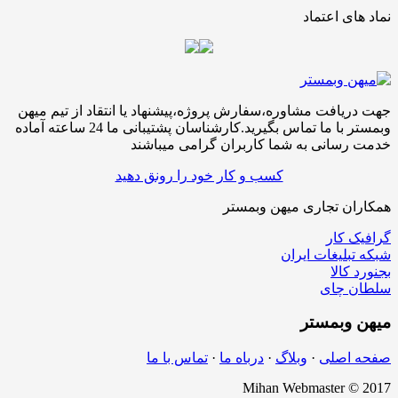
نماد های اعتماد
جهت دریافت مشاوره،سفارش پروژه،پیشنهاد یا انتقاد از تیم میهن
وبمستر با ما تماس بگیرید.کارشناسان پشتیبانی ما 24 ساعته آماده
خدمت رسانی به شما کاربران گرامی میباشند
کسب و کار خود را رونق دهید
همکاران تجاری میهن وبمستر
گرافیک کار
شبکه تبلیغات ایران
بجنورد کالا
سلطان چای
میهن
وبمستر
صفحه اصلی
·
وبلاگ
·
درباه ما
·
تماس با ما
Mihan Webmaster © 2017