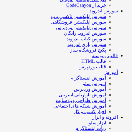
خرید از CodeCanyon
سورس اندروید
سورس اپلیکیشن تاکسی یاب
سورس اپلیکیشن فروشگاهی
سورس اپلیکیشن وردپرس
سورس اندروید رایگان
سورس کتاب اندروید
سورس بازی اندروید
پکیج فروشگاه ساز
قالب و پوسته
قالب HTML
قالب وردپرس
آموزش
آموزش اینستاگرام
آموزش سئو
آموزش وردپرس
آموزش بازاریابی اینترنتی
آموزش طراحی وب سایت
آموزش شبکه های اجتماعی
اخبار کسب و کار
افزونه و ابزار
ابزار سئو
ربات اینستاگرام