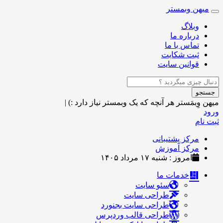
میهن وبمستر
Toggle
navigation
وبلاگ
درباره ما
تماس با ما
ثبت شکایت
قوانین سایت
جستجو
میهن وِبمَستر
هر آنچه که یک وبمستر نیاز دارد :)
|
ورود
ثبت نام
مرکز پشتیبانی
مرکز آموزش
امروز : شنبه ۱۷ مرداد ۱۴۰۵
خدمات ما
سئو سایت
طراحی سایت
طراحی سایت بجنورد
طراحی قالب وردپرس