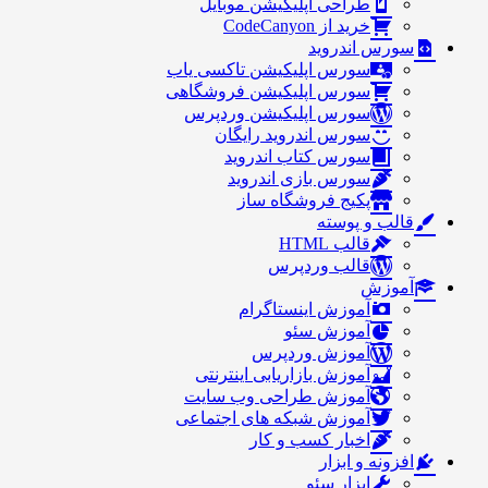
طراحی اپلیکیشن موبایل
خرید از CodeCanyon
سورس اندروید
سورس اپلیکیشن تاکسی یاب
سورس اپلیکیشن فروشگاهی
سورس اپلیکیشن وردپرس
سورس اندروید رایگان
سورس کتاب اندروید
سورس بازی اندروید
پکیج فروشگاه ساز
قالب و پوسته
قالب HTML
قالب وردپرس
آموزش
آموزش اینستاگرام
آموزش سئو
آموزش وردپرس
آموزش بازاریابی اینترنتی
آموزش طراحی وب سایت
آموزش شبکه های اجتماعی
اخبار کسب و کار
افزونه و ابزار
ابزار سئو