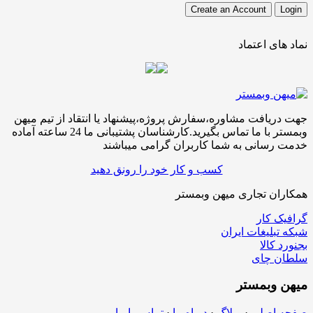
نماد های اعتماد
جهت دریافت مشاوره،سفارش پروژه،پیشنهاد یا انتقاد از تیم میهن
وبمستر با ما تماس بگیرید.کارشناسان پشتیبانی ما 24 ساعته آماده
خدمت رسانی به شما کاربران گرامی میباشند
کسب و کار خود را رونق دهید
همکاران تجاری میهن وبمستر
گرافیک کار
شبکه تبلیغات ایران
بجنورد کالا
سلطان چای
میهن
وبمستر
صفحه اصلی
·
وبلاگ
·
درباه ما
·
تماس با ما