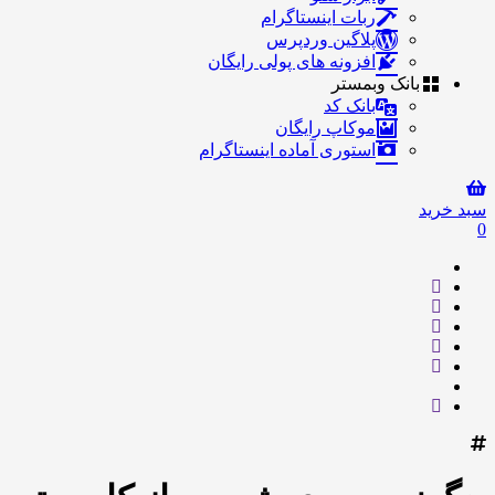
ربات اینستاگرام
پلاگین وردپرس
افزونه های پولی رایگان
بانک وبمستر
بانک کد
موکاپ رایگان
استوری آماده اینستاگرام
سبد خرید
0