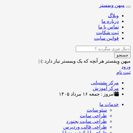
میهن وبمستر
Toggle
navigation
وبلاگ
درباره ما
تماس با ما
ثبت شکایت
قوانین سایت
جستجو
میهن وِبمَستر
هر آنچه که یک وبمستر نیاز دارد :)
|
ورود
ثبت نام
مرکز پشتیبانی
مرکز آموزش
امروز : جمعه ۱۶ مرداد ۱۴۰۵
خدمات ما
سئو سایت
طراحی سایت
طراحی سایت بجنورد
طراحی قالب وردپرس
طراحی اپلیکیشن موبایل