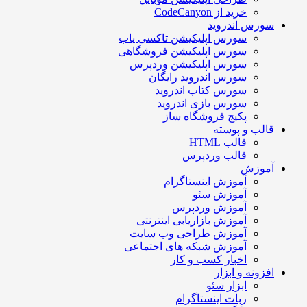
خرید از CodeCanyon
سورس اندروید
سورس اپلیکیشن تاکسی یاب
سورس اپلیکیشن فروشگاهی
سورس اپلیکیشن وردپرس
سورس اندروید رایگان
سورس کتاب اندروید
سورس بازی اندروید
پکیج فروشگاه ساز
قالب و پوسته
قالب HTML
قالب وردپرس
آموزش
آموزش اینستاگرام
آموزش سئو
آموزش وردپرس
آموزش بازاریابی اینترنتی
آموزش طراحی وب سایت
آموزش شبکه های اجتماعی
اخبار کسب و کار
افزونه و ابزار
ابزار سئو
ربات اینستاگرام