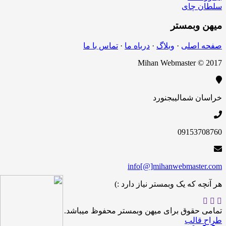
سلطان چای
میهن
وبمستر
صفحه اصلی
·
وبلاگ
·
درباه ما
·
تماس با ما
Mihan Webmaster © 2017
خراسان شمالی
بجنورد
09153708760
info[@]mihanwebmaster.com
هر آنچه که یک وبمستر نیاز دارد :)
تمامی حقوق برای میهن وبمستر محفوظ میباشد.
طراح قالب