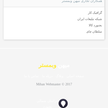
همکاران تجاری میهن وبمستر
گرافیک کار
شبکه تبلیغات ایران
بجنورد کالا
سلطان چای
میهن
وبمستر
صفحه اصلی
·
وبلاگ
·
درباه ما
·
تماس با ما
Mihan Webmaster © 2017
خراسان شمالی
بجنورد