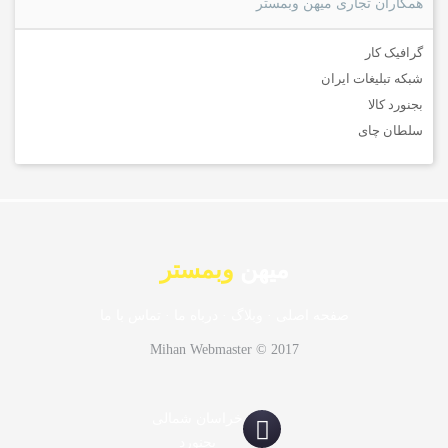
همکاران تجاری میهن وبمستر
گرافیک کار
شبکه تبلیغات ایران
بجنورد کالا
سلطان چای
میهن
وبمستر
صفحه اصلی
·
وبلاگ
·
درباه ما
·
تماس با ما
Mihan Webmaster © 2017
خراسان شمالی
بجنورد