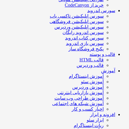
خرید از CodeCanyon
سورس اندروید
سورس اپلیکیشن تاکسی یاب
سورس اپلیکیشن فروشگاهی
سورس اپلیکیشن وردپرس
سورس اندروید رایگان
سورس کتاب اندروید
سورس بازی اندروید
پکیج فروشگاه ساز
قالب و پوسته
قالب HTML
قالب وردپرس
آموزش
آموزش اینستاگرام
آموزش سئو
آموزش وردپرس
آموزش بازاریابی اینترنتی
آموزش طراحی وب سایت
آموزش شبکه های اجتماعی
اخبار کسب و کار
افزونه و ابزار
ابزار سئو
ربات اینستاگرام