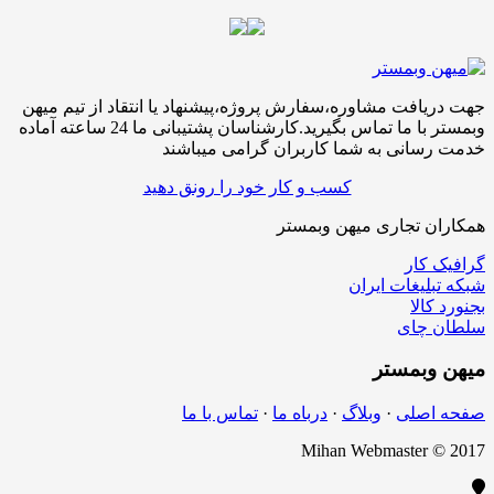
جهت دریافت مشاوره،سفارش پروژه،پیشنهاد یا انتقاد از تیم میهن
وبمستر با ما تماس بگیرید.کارشناسان پشتیبانی ما 24 ساعته آماده
خدمت رسانی به شما کاربران گرامی میباشند
کسب و کار خود را رونق دهید
همکاران تجاری میهن وبمستر
گرافیک کار
شبکه تبلیغات ایران
بجنورد کالا
سلطان چای
میهن
وبمستر
صفحه اصلی
·
وبلاگ
·
درباه ما
·
تماس با ما
Mihan Webmaster © 2017