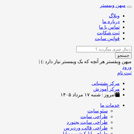
میهن وبمستر
Toggle
navigation
وبلاگ
درباره ما
تماس با ما
ثبت شکایت
قوانین سایت
جستجو
میهن وِبمَستر
هر آنچه که یک وبمستر نیاز دارد :)
|
ورود
ثبت نام
مرکز پشتیبانی
مرکز آموزش
امروز : شنبه ۱۷ مرداد ۱۴۰۵
خدمات ما
سئو سایت
طراحی سایت
طراحی سایت بجنورد
طراحی قالب وردپرس
طراحی اپلیکیشن موبایل