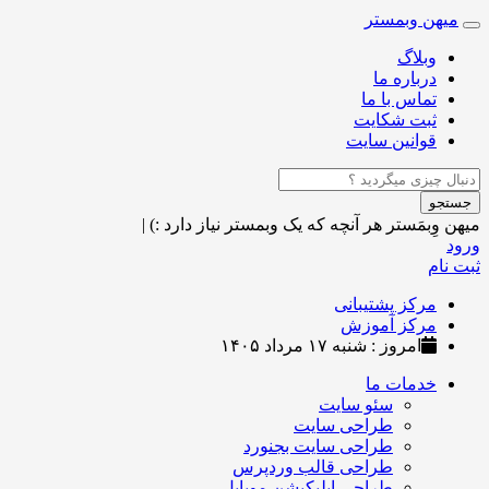
میهن وبمستر
Toggle
navigation
وبلاگ
درباره ما
تماس با ما
ثبت شکایت
قوانین سایت
جستجو
میهن وِبمَستر
هر آنچه که یک وبمستر نیاز دارد :)
|
ورود
ثبت نام
مرکز پشتیبانی
مرکز آموزش
امروز : شنبه ۱۷ مرداد ۱۴۰۵
خدمات ما
سئو سایت
طراحی سایت
طراحی سایت بجنورد
طراحی قالب وردپرس
طراحی اپلیکیشن موبایل