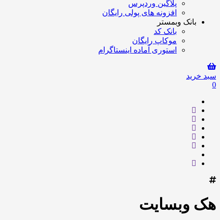
پلاگین وردپرس
افزونه های پولی رایگان
بانک وبمستر
بانک کد
موکاپ رایگان
استوری آماده اینستاگرام
سبد خرید
0
هک وبسایت