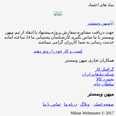
نماد های اعتماد
جهت دریافت مشاوره،سفارش پروژه،پیشنهاد یا انتقاد از تیم میهن
وبمستر با ما تماس بگیرید.کارشناسان پشتیبانی ما 24 ساعته آماده
خدمت رسانی به شما کاربران گرامی میباشند
کسب و کار خود را رونق دهید
همکاران تجاری میهن وبمستر
گرافیک کار
شبکه تبلیغات ایران
بجنورد کالا
سلطان چای
میهن
وبمستر
صفحه اصلی
·
وبلاگ
·
درباه ما
·
تماس با ما
Mihan Webmaster © 2017