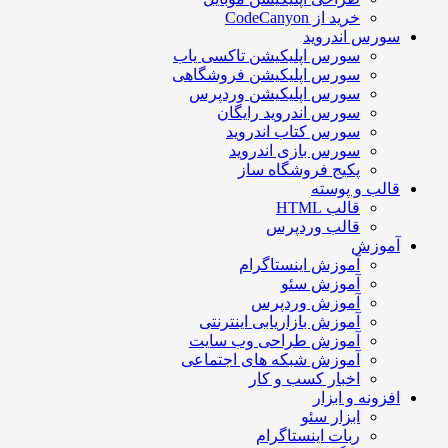
خرید از CodeCanyon
سورس اندروید
سورس اپلیکیشن تاکسی یاب
سورس اپلیکیشن فروشگاهی
سورس اپلیکیشن وردپرس
سورس اندروید رایگان
سورس کتاب اندروید
سورس بازی اندروید
پکیج فروشگاه ساز
قالب و پوسته
قالب HTML
قالب وردپرس
آموزش
آموزش اینستاگرام
آموزش سئو
آموزش وردپرس
آموزش بازاریابی اینترنتی
آموزش طراحی وب سایت
آموزش شبکه های اجتماعی
اخبار کسب و کار
افزونه و ابزار
ابزار سئو
ربات اینستاگرام