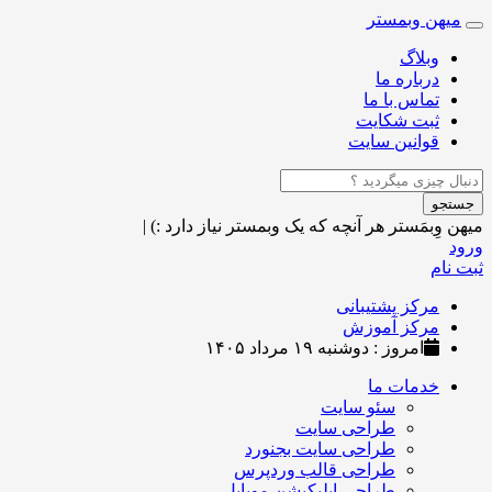
میهن وبمستر
Toggle
navigation
وبلاگ
درباره ما
تماس با ما
ثبت شکایت
قوانین سایت
جستجو
میهن وِبمَستر
هر آنچه که یک وبمستر نیاز دارد :)
|
ورود
ثبت نام
مرکز پشتیبانی
مرکز آموزش
امروز : دوشنبه ۱۹ مرداد ۱۴۰۵
خدمات ما
سئو سایت
طراحی سایت
طراحی سایت بجنورد
طراحی قالب وردپرس
طراحی اپلیکیشن موبایل