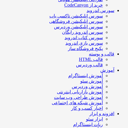
خرید از CodeCanyon
سورس اندروید
سورس اپلیکیشن تاکسی یاب
سورس اپلیکیشن فروشگاهی
سورس اپلیکیشن وردپرس
سورس اندروید رایگان
سورس کتاب اندروید
سورس بازی اندروید
پکیج فروشگاه ساز
قالب و پوسته
قالب HTML
قالب وردپرس
آموزش
آموزش اینستاگرام
آموزش سئو
آموزش وردپرس
آموزش بازاریابی اینترنتی
آموزش طراحی وب سایت
آموزش شبکه های اجتماعی
اخبار کسب و کار
افزونه و ابزار
ابزار سئو
ربات اینستاگرام