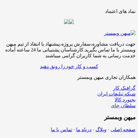
نماد های اعتماد
جهت دریافت مشاوره،سفارش پروژه،پیشنهاد یا انتقاد از تیم میهن
وبمستر با ما تماس بگیرید.کارشناسان پشتیبانی ما 24 ساعته آماده
خدمت رسانی به شما کاربران گرامی میباشند
کسب و کار خود را رونق دهید
همکاران تجاری میهن وبمستر
گرافیک کار
شبکه تبلیغات ایران
بجنورد کالا
سلطان چای
میهن
وبمستر
صفحه اصلی
·
وبلاگ
·
درباه ما
·
تماس با ما