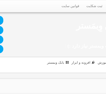
ثبت شکایت
قوانین سایت
وِبمَستر
وبمستر نیاز دارد :)
|
موزش
افزونه و ابزار
بانک وبمستر