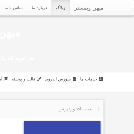
میهن وبمستر
وبلاگ
درباره ما
تماس با ما
میهن 
هر آنچه که یک 
خدمات ما
سورس اندروید
قالب و پوسته
آ
نصب ssl وردپرس