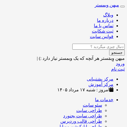
میهن وبمستر
Toggle
navigation
وبلاگ
درباره ما
تماس با ما
ثبت شکایت
قوانین سایت
جستجو
میهن وِبمَستر
هر آنچه که یک وبمستر نیاز دارد :)
|
ورود
ثبت نام
مرکز پشتیبانی
مرکز آموزش
امروز : شنبه ۱۷ مرداد ۱۴۰۵
خدمات ما
سئو سایت
طراحی سایت
طراحی سایت بجنورد
طراحی قالب وردپرس
طراحی اپلیکیشن موبایل