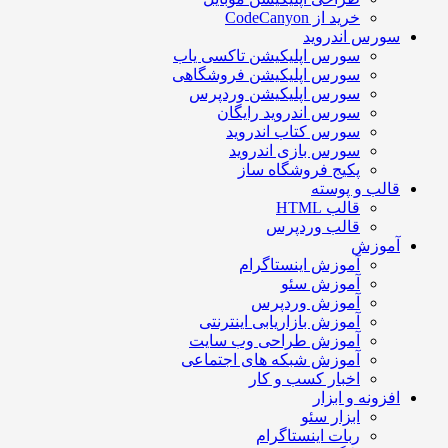
خرید از CodeCanyon
سورس اندروید
سورس اپلیکیشن تاکسی یاب
سورس اپلیکیشن فروشگاهی
سورس اپلیکیشن وردپرس
سورس اندروید رایگان
سورس کتاب اندروید
سورس بازی اندروید
پکیج فروشگاه ساز
قالب و پوسته
قالب HTML
قالب وردپرس
آموزش
آموزش اینستاگرام
آموزش سئو
آموزش وردپرس
آموزش بازاریابی اینترنتی
آموزش طراحی وب سایت
آموزش شبکه های اجتماعی
اخبار کسب و کار
افزونه و ابزار
ابزار سئو
ربات اینستاگرام