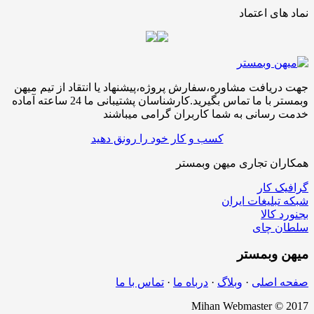
نماد های اعتماد
جهت دریافت مشاوره،سفارش پروژه،پیشنهاد یا انتقاد از تیم میهن
وبمستر با ما تماس بگیرید.کارشناسان پشتیبانی ما 24 ساعته آماده
خدمت رسانی به شما کاربران گرامی میباشند
کسب و کار خود را رونق دهید
همکاران تجاری میهن وبمستر
گرافیک کار
شبکه تبلیغات ایران
بجنورد کالا
سلطان چای
میهن
وبمستر
صفحه اصلی
·
وبلاگ
·
درباه ما
·
تماس با ما
Mihan Webmaster © 2017