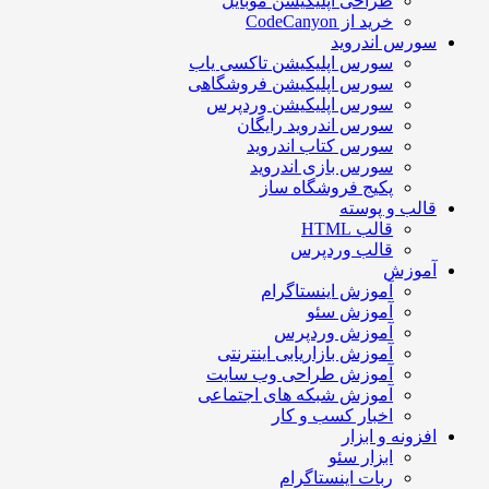
طراحی اپلیکیشن موبایل
خرید از CodeCanyon
سورس اندروید
سورس اپلیکیشن تاکسی یاب
سورس اپلیکیشن فروشگاهی
سورس اپلیکیشن وردپرس
سورس اندروید رایگان
سورس کتاب اندروید
سورس بازی اندروید
پکیج فروشگاه ساز
قالب و پوسته
قالب HTML
قالب وردپرس
آموزش
آموزش اینستاگرام
آموزش سئو
آموزش وردپرس
آموزش بازاریابی اینترنتی
آموزش طراحی وب سایت
آموزش شبکه های اجتماعی
اخبار کسب و کار
افزونه و ابزار
ابزار سئو
ربات اینستاگرام