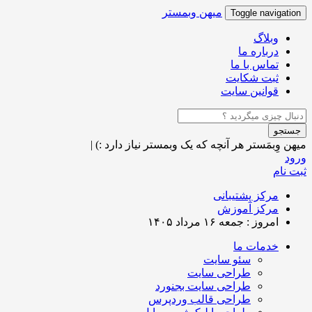
میهن وبمستر
Toggle navigation
وبلاگ
درباره ما
تماس با ما
ثبت شکایت
قوانین سایت
جستجو
میهن وِبمَستر
هر آنچه که یک وبمستر نیاز دارد :)
|
ورود
ثبت نام
مرکز پشتیبانی
مرکز آموزش
امروز : جمعه ۱۶ مرداد ۱۴۰۵
خدمات ما
سئو سایت
طراحی سایت
طراحی سایت بجنورد
طراحی قالب وردپرس