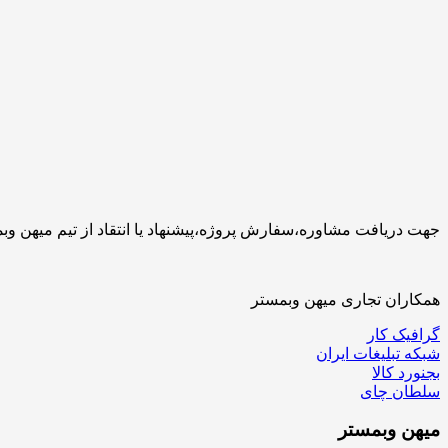
جهت دریافت مشاوره،سفارش پروژه،پیشنهاد یا انتقاد از تیم میهن وبمستر با ما تماس بگیرید.کارشناسان 
همکاران تجاری میهن وبمستر
گرافیک کار
شبکه تبلیغات ایران
بجنورد کالا
سلطان چای
میهن
وبمستر