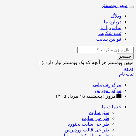
میهن وبمستر
Toggle
navigation
وبلاگ
درباره ما
تماس با ما
ثبت شکایت
قوانین سایت
جستجو
میهن وِبمَستر
هر آنچه که یک وبمستر نیاز دارد :)
|
ورود
ثبت نام
مرکز پشتیبانی
مرکز آموزش
امروز : پنجشنبه ۱۵ مرداد ۱۴۰۵
خدمات ما
سئو سایت
طراحی سایت
طراحی سایت بجنورد
طراحی قالب وردپرس
طراحی اپلیکیشن موبایل