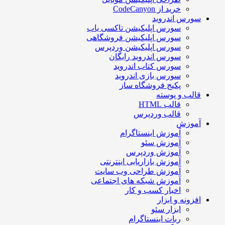
خرید از CodeCanyon
سورس اندروید
سورس اپلیکیشن تاکسی یاب
سورس اپلیکیشن فروشگاهی
سورس اپلیکیشن وردپرس
سورس اندروید رایگان
سورس کتاب اندروید
سورس بازی اندروید
پکیج فروشگاه ساز
قالب و پوسته
قالب HTML
قالب وردپرس
آموزش
آموزش اینستاگرام
آموزش سئو
آموزش وردپرس
آموزش بازاریابی اینترنتی
آموزش طراحی وب سایت
آموزش شبکه های اجتماعی
اخبار کسب و کار
افزونه و ابزار
ابزار سئو
ربات اینستاگرام