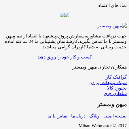
نماد های اعتماد
جهت دریافت مشاوره،سفارش پروژه،پیشنهاد یا انتقاد از تیم میهن
وبمستر با ما تماس بگیرید.کارشناسان پشتیبانی ما 24 ساعته آماده
خدمت رسانی به شما کاربران گرامی میباشند
کسب و کار خود را رونق دهید
همکاران تجاری میهن وبمستر
گرافیک کار
شبکه تبلیغات ایران
بجنورد کالا
سلطان چای
میهن
وبمستر
صفحه اصلی
·
وبلاگ
·
درباه ما
·
تماس با ما
Mihan Webmaster © 2017