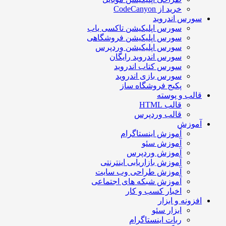
خرید از CodeCanyon
سورس اندروید
سورس اپلیکیشن تاکسی یاب
سورس اپلیکیشن فروشگاهی
سورس اپلیکیشن وردپرس
سورس اندروید رایگان
سورس کتاب اندروید
سورس بازی اندروید
پکیج فروشگاه ساز
قالب و پوسته
قالب HTML
قالب وردپرس
آموزش
آموزش اینستاگرام
آموزش سئو
آموزش وردپرس
آموزش بازاریابی اینترنتی
آموزش طراحی وب سایت
آموزش شبکه های اجتماعی
اخبار کسب و کار
افزونه و ابزار
ابزار سئو
ربات اینستاگرام