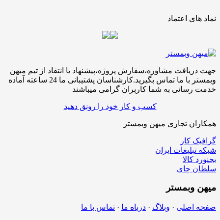
نماد های اعتماد
جهت دریافت مشاوره،سفارش پروژه،پیشنهاد یا انتقاد از تیم میهن
وبمستر با ما تماس بگیرید.کارشناسان پشتیبانی ما 24 ساعته آماده
خدمت رسانی به شما کاربران گرامی میباشند
کسب و کار خود را رونق دهید
همکاران تجاری میهن وبمستر
گرافیک کار
شبکه تبلیغات ایران
بجنورد کالا
سلطان چای
میهن
وبمستر
صفحه اصلی
·
وبلاگ
·
درباه ما
·
تماس با ما