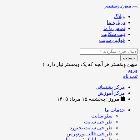
میهن وبمستر
Toggle
navigation
وبلاگ
درباره ما
تماس با ما
ثبت شکایت
قوانین سایت
جستجو
میهن وِبمَستر
هر آنچه که یک وبمستر نیاز دارد :)
|
ورود
ثبت نام
مرکز پشتیبانی
مرکز آموزش
امروز : پنجشنبه ۱۵ مرداد ۱۴۰۵
خدمات ما
سئو سایت
طراحی سایت
طراحی سایت بجنورد
طراحی قالب وردپرس
طراحی اپلیکیشن موبایل