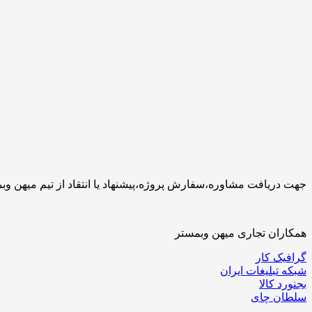
جهت دریافت مشاوره،سفارش پروژه،پیشنهاد یا انتقاد از تیم میهن وبمستر با ما تماس بگیرید.کارشناسان 
همکاران تجاری میهن وبمستر
گرافیک کار
شبکه تبلیغات ایران
بجنورد کالا
سلطان چای