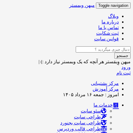
میهن وبمستر
Toggle navigation
وبلاگ
درباره ما
تماس با ما
ثبت شکایت
قوانین سایت
جستجو
میهن وِبمَستر
هر آنچه که یک وبمستر نیاز دارد :)
|
ورود
ثبت نام
مرکز پشتیبانی
مرکز آموزش
امروز : جمعه ۱۶ مرداد ۱۴۰۵
خدمات ما
سئو سایت
طراحی سایت
طراحی سایت بجنورد
طراحی قالب وردپرس