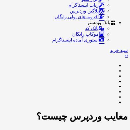
ربات اینستاگرام
پلاگین وردپرس
افزونه های پولی رایگان
بانک وبمستر
بانک کد
موکاپ رایگان
استوری آماده اینستاگرام
سبد خرید
0
معایب وردپرس چیست؟