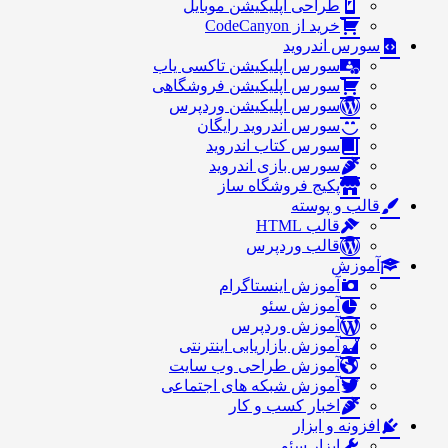
طراحی اپلیکیشن موبایل
خرید از CodeCanyon
سورس اندروید
سورس اپلیکیشن تاکسی یاب
سورس اپلیکیشن فروشگاهی
سورس اپلیکیشن وردپرس
سورس اندروید رایگان
سورس کتاب اندروید
سورس بازی اندروید
پکیج فروشگاه ساز
قالب و پوسته
قالب HTML
قالب وردپرس
آموزش
آموزش اینستاگرام
آموزش سئو
آموزش وردپرس
آموزش بازاریابی اینترنتی
آموزش طراحی وب سایت
آموزش شبکه های اجتماعی
اخبار کسب و کار
افزونه و ابزار
ابزار سئو