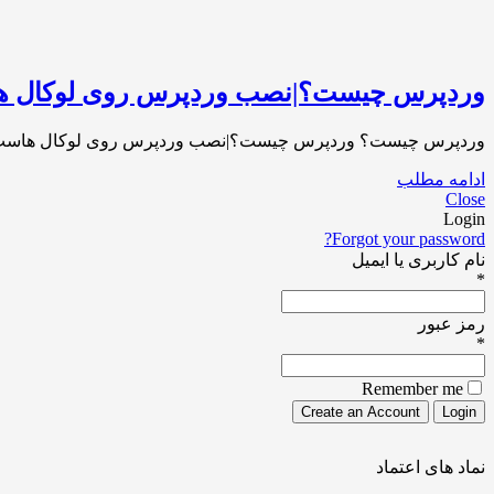
وردپرس چیست؟|نصب وردپرس روی لوکال 
وردپرس چیست؟ وردپرس چیست؟|نصب وردپرس روی لوکال هاست Xampp در حال حاضر وردپرس به یکی از محبوبترین و قدرتمندترین سیستم‌های مدیریت محتوا در جهان تبدیل شد
ادامه مطلب
Close
Login
Forgot your password?
نام کاربری یا ایمیل
*
رمز عبور
*
Remember me
نماد های اعتماد