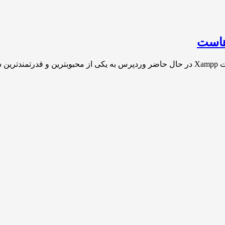
هاست
ه[…]