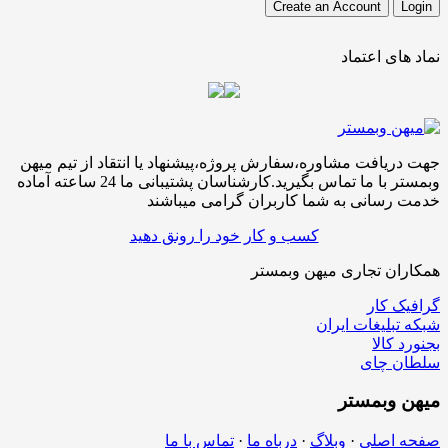
نماد های اعتماد
جهت دریافت مشاوره،سفارش پروژه،پیشنهاد یا انتقاد از تیم میهن
وبمستر با ما تماس بگیرید.کارشناسان پشتیبانی ما 24 ساعته آماده
خدمت رسانی به شما کاربران گرامی میباشند
کسب و کار خود را رونق دهید
همکاران تجاری میهن وبمستر
گرافیک کار
شبکه تبلیغات ایران
بجنورد کالا
سلطان چای
میهن
وبمستر
صفحه اصلی
·
وبلاگ
·
درباه ما
·
تماس با ما