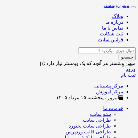
میهن وبمستر
Toggle
navigation
وبلاگ
درباره ما
تماس با ما
ثبت شکایت
قوانین سایت
جستجو
میهن وِبمَستر
هر آنچه که یک وبمستر نیاز دارد :)
|
ورود
ثبت نام
مرکز پشتیبانی
مرکز آموزش
امروز : پنجشنبه ۱۵ مرداد ۱۴۰۵
خدمات ما
سئو سایت
طراحی سایت
طراحی سایت بجنورد
طراحی قالب وردپرس
طراحی اپلیکیشن موبایل