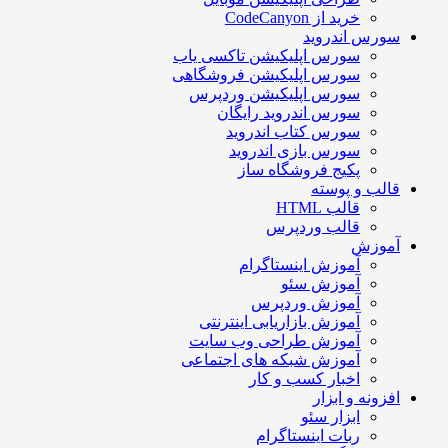
خرید از CodeCanyon
سورس اندروید
سورس اپلیکیشن تاکسی یاب
سورس اپلیکیشن فروشگاهی
سورس اپلیکیشن وردپرس
سورس اندروید رایگان
سورس کتاب اندروید
سورس بازی اندروید
پکیج فروشگاه ساز
قالب و پوسته
قالب HTML
قالب وردپرس
آموزش
آموزش اینستاگرام
آموزش سئو
آموزش وردپرس
آموزش بازاریابی اینترنتی
آموزش طراحی وب سایت
آموزش شبکه های اجتماعی
اخبار کسب و کار
افزونه و ابزار
ابزار سئو
ربات اینستاگرام