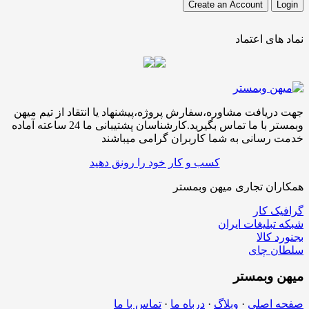
نماد های اعتماد
جهت دریافت مشاوره،سفارش پروژه،پیشنهاد یا انتقاد از تیم میهن
وبمستر با ما تماس بگیرید.کارشناسان پشتیبانی ما 24 ساعته آماده
خدمت رسانی به شما کاربران گرامی میباشند
کسب و کار خود را رونق دهید
همکاران تجاری میهن وبمستر
گرافیک کار
شبکه تبلیغات ایران
بجنورد کالا
سلطان چای
میهن
وبمستر
صفحه اصلی
·
وبلاگ
·
درباه ما
·
تماس با ما