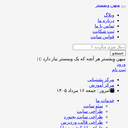
میهن وبمستر
Toggle
navigation
وبلاگ
درباره ما
تماس با ما
ثبت شکایت
قوانین سایت
جستجو
میهن وِبمَستر
هر آنچه که یک وبمستر نیاز دارد :)
|
ورود
ثبت نام
مرکز پشتیبانی
مرکز آموزش
امروز : جمعه ۱۶ مرداد ۱۴۰۵
خدمات ما
سئو سایت
طراحی سایت
طراحی سایت بجنورد
طراحی قالب وردپرس
طراحی اپلیکیشن موبایل