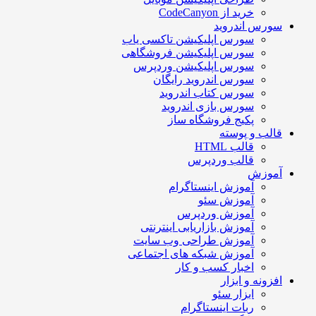
خرید از CodeCanyon
سورس اندروید
سورس اپلیکیشن تاکسی یاب
سورس اپلیکیشن فروشگاهی
سورس اپلیکیشن وردپرس
سورس اندروید رایگان
سورس کتاب اندروید
سورس بازی اندروید
پکیج فروشگاه ساز
قالب و پوسته
قالب HTML
قالب وردپرس
آموزش
آموزش اینستاگرام
آموزش سئو
آموزش وردپرس
آموزش بازاریابی اینترنتی
آموزش طراحی وب سایت
آموزش شبکه های اجتماعی
اخبار کسب و کار
افزونه و ابزار
ابزار سئو
ربات اینستاگرام