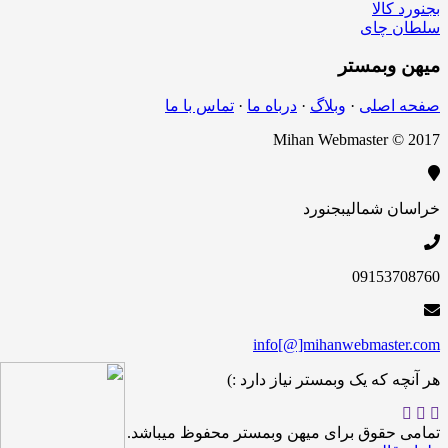
بجنورد کالا
سلطان چای
میهن
وبمستر
صفحه اصلی
·
وبلاگ
·
درباه ما
·
تماس با ما
Mihan Webmaster © 2017
خراسان شمالی
بجنورد
09153708760
info[@]mihanwebmaster.com
هر آنچه که یک وبمستر نیاز دارد :)
تمامی حقوق برای میهن وبمستر محفوظ میباشد.