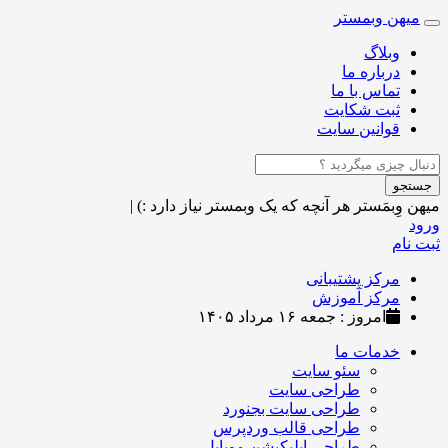
میهن وبمستر
Toggle
navigation
وبلاگ
درباره ما
تماس با ما
ثبت شکایت
قوانین سایت
جستجو
میهن وِبمَستر
هر آنچه که یک وبمستر نیاز دارد :)
|
ورود
ثبت نام
مرکز پشتیبانی
مرکز آموزش
امروز : جمعه ۱۶ مرداد ۱۴۰۵
خدمات ما
سئو سایت
طراحی سایت
طراحی سایت بجنورد
طراحی قالب وردپرس
طراحی اپلیکیشن موبایل