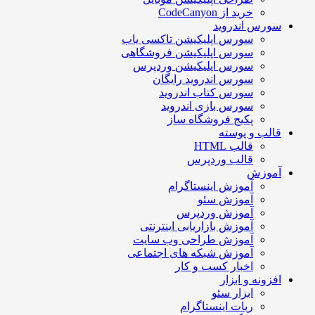
خرید از CodeCanyon
سورس اندروید
سورس اپلیکیشن تاکسی یاب
سورس اپلیکیشن فروشگاهی
سورس اپلیکیشن وردپرس
سورس اندروید رایگان
سورس کتاب اندروید
سورس بازی اندروید
پکیج فروشگاه ساز
قالب و پوسته
قالب HTML
قالب وردپرس
آموزش
آموزش اینستاگرام
آموزش سئو
آموزش وردپرس
آموزش بازاریابی اینترنتی
آموزش طراحی وب سایت
آموزش شبکه های اجتماعی
اخبار کسب و کار
افزونه و ابزار
ابزار سئو
ربات اینستاگرام