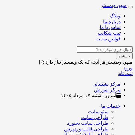
میهن وبمستر
Toggle
navigation
وبلاگ
درباره ما
تماس با ما
ثبت شکایت
قوانین سایت
جستجو
میهن وِبمَستر
هر آنچه که یک وبمستر نیاز دارد :)
|
ورود
ثبت نام
مرکز پشتیبانی
مرکز آموزش
امروز : شنبه ۱۷ مرداد ۱۴۰۵
خدمات ما
سئو سایت
طراحی سایت
طراحی سایت بجنورد
طراحی قالب وردپرس
طراحی اپلیکیشن موبایل