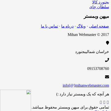
بجنورد کالا
سلطان چای
میهن
وبمستر
صفحه اصلی
·
وبلاگ
·
درباه ما
·
تماس با ما
Mihan Webmaster © 2017
خراسان شمالی
بجنورد
09153708760
info[@]mihanwebmaster.com
هر آنچه که یک وبمستر نیاز دارد :)
تمامی حقوق برای میهن وبمستر محفوظ میباشد.