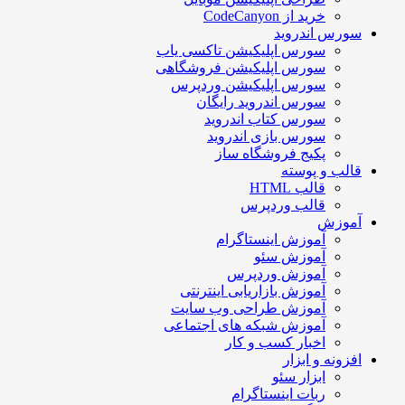
خرید از CodeCanyon
سورس اندروید
سورس اپلیکیشن تاکسی یاب
سورس اپلیکیشن فروشگاهی
سورس اپلیکیشن وردپرس
سورس اندروید رایگان
سورس کتاب اندروید
سورس بازی اندروید
پکیج فروشگاه ساز
قالب و پوسته
قالب HTML
قالب وردپرس
آموزش
آموزش اینستاگرام
آموزش سئو
آموزش وردپرس
آموزش بازاریابی اینترنتی
آموزش طراحی وب سایت
آموزش شبکه های اجتماعی
اخبار کسب و کار
افزونه و ابزار
ابزار سئو
ربات اینستاگرام