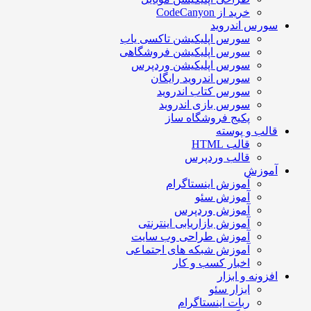
خرید از CodeCanyon
سورس اندروید
سورس اپلیکیشن تاکسی یاب
سورس اپلیکیشن فروشگاهی
سورس اپلیکیشن وردپرس
سورس اندروید رایگان
سورس کتاب اندروید
سورس بازی اندروید
پکیج فروشگاه ساز
قالب و پوسته
قالب HTML
قالب وردپرس
آموزش
آموزش اینستاگرام
آموزش سئو
آموزش وردپرس
آموزش بازاریابی اینترنتی
آموزش طراحی وب سایت
آموزش شبکه های اجتماعی
اخبار کسب و کار
افزونه و ابزار
ابزار سئو
ربات اینستاگرام