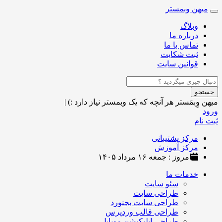
میهن وبمستر
Toggle
navigation
وبلاگ
درباره ما
تماس با ما
ثبت شکایت
قوانین سایت
جستجو
میهن وِبمَستر
هر آنچه که یک وبمستر نیاز دارد :)
|
ورود
ثبت نام
مرکز پشتیبانی
مرکز آموزش
امروز : جمعه ۱۶ مرداد ۱۴۰۵
خدمات ما
سئو سایت
طراحی سایت
طراحی سایت بجنورد
طراحی قالب وردپرس
طراحی اپلیکیشن موبایل