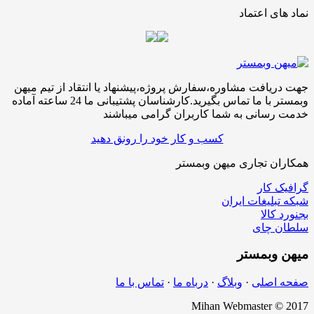
نماد های اعتماد
جهت دریافت مشاوره،سفارش پروژه،پیشنهاد یا انتقاد از تیم میهن
وبمستر با ما تماس بگیرید.کارشناسان پشتیبانی ما 24 ساعته آماده
خدمت رسانی به شما کاربران گرامی میباشند
کسب و کار خود را رونق دهید
همکاران تجاری میهن وبمستر
گرافیک کار
شبکه تبلیغات ایران
بجنورد کالا
سلطان چای
میهن
وبمستر
صفحه اصلی
·
وبلاگ
·
درباه ما
·
تماس با ما
Mihan Webmaster © 2017