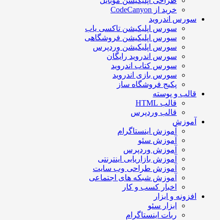
طراحی اپلیکیشن موبایل
خرید از CodeCanyon
سورس اندروید
سورس اپلیکیشن تاکسی یاب
سورس اپلیکیشن فروشگاهی
سورس اپلیکیشن وردپرس
سورس اندروید رایگان
سورس کتاب اندروید
سورس بازی اندروید
پکیج فروشگاه ساز
قالب و پوسته
قالب HTML
قالب وردپرس
آموزش
آموزش اینستاگرام
آموزش سئو
آموزش وردپرس
آموزش بازاریابی اینترنتی
آموزش طراحی وب سایت
آموزش شبکه های اجتماعی
اخبار کسب و کار
افزونه و ابزار
ابزار سئو
ربات اینستاگرام