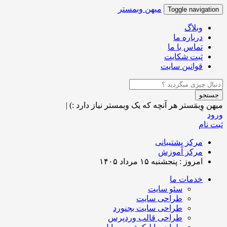
میهن وبمستر
Toggle navigation
وبلاگ
درباره ما
تماس با ما
ثبت شکایت
قوانین سایت
جستجو
میهن وِبمَستر
هر آنچه که یک وبمستر نیاز دارد :)
|
ورود
ثبت نام
مرکز پشتیبانی
مرکز آموزش
امروز : پنجشنبه ۱۵ مرداد ۱۴۰۵
خدمات ما
سئو سایت
طراحی سایت
طراحی سایت بجنورد
طراحی قالب وردپرس