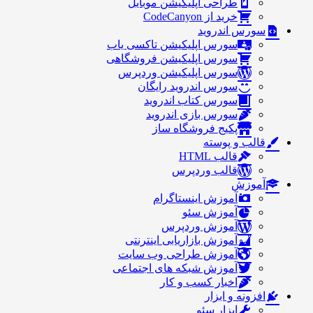
طراحی اپلیکیشن موبایل
خرید از CodeCanyon
سورس اندروید
سورس اپلیکیشن تاکسی یاب
سورس اپلیکیشن فروشگاهی
سورس اپلیکیشن وردپرس
سورس اندروید رایگان
سورس کتاب اندروید
سورس بازی اندروید
پکیج فروشگاه ساز
قالب و پوسته
قالب HTML
قالب وردپرس
آموزش
آموزش اینستاگرام
آموزش سئو
آموزش وردپرس
آموزش بازاریابی اینترنتی
آموزش طراحی وب سایت
آموزش شبکه های اجتماعی
اخبار کسب و کار
افزونه و ابزار
ابزار سئو