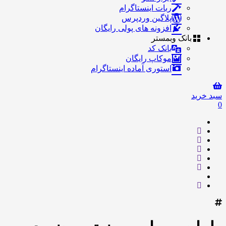
ربات اینستاگرام
پلاگین وردپرس
افزونه های پولی رایگان
بانک وبمستر
بانک کد
موکاپ رایگان
استوری آماده اینستاگرام
سبد خرید
0