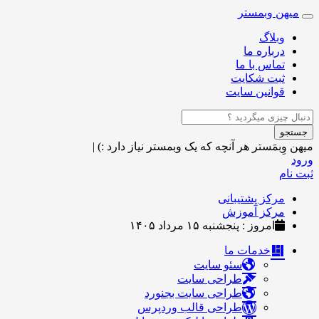
میهن وبمستر
Toggle
navigation
وبلاگ
درباره ما
تماس با ما
ثبت شکایت
قوانین سایت
جستجو
میهن وِبمَستر
هر آنچه که یک وبمستر نیاز دارد :)
|
ورود
ثبت نام
مرکز پشتیبانی
مرکز آموزش
امروز : پنجشنبه ۱۵ مرداد ۱۴۰۵
خدمات ما
سئو سایت
طراحی سایت
طراحی سایت بجنورد
طراحی قالب وردپرس