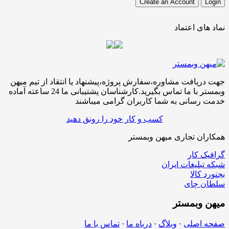
نماد های اعتماد
جهت دریافت مشاوره،سفارش پروژه،پیشنهاد یا انتقاد از تیم میهن
وبمستر با ما تماس بگیرید.کارشناسان پشتیبانی ما 24 ساعته آماده
خدمت رسانی به شما کاربران گرامی میباشند
کسب و کار خود را رونق دهید
همکاران تجاری میهن وبمستر
گرافیک کار
شبکه تبلیغات ایران
بجنورد کالا
سلطان چای
میهن
وبمستر
صفحه اصلی
·
وبلاگ
·
درباه ما
·
تماس با ما