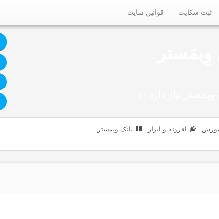
ثبت شکایت
قوانین سایت
وِبمَستر
وبمستر نیاز دارد :)
|
موزش
افزونه و ابزار
بانک وبمستر