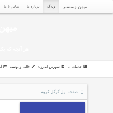
میهن وبمستر
وبلاگ
درباره ما
تماس با ما
میهن 
هر آنچه که یک 
خدمات ما
سورس اندروید
قالب و پوسته
آ
صفحه اول گوگل کروم