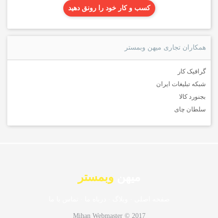
کسب و کار خود را رونق دهید
همکاران تجاری میهن وبمستر
گرافیک کار
شبکه تبلیغات ایران
بجنورد کالا
سلطان چای
میهن
وبمستر
صفحه اصلی
·
وبلاگ
·
درباه ما
·
تماس با ما
Mihan Webmaster © 2017