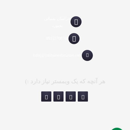
خراسان شمالی
بجنورد
09153708760
info[@]mihanwebmaster.com
هر آنچه که یک وبمستر نیاز دارد :)