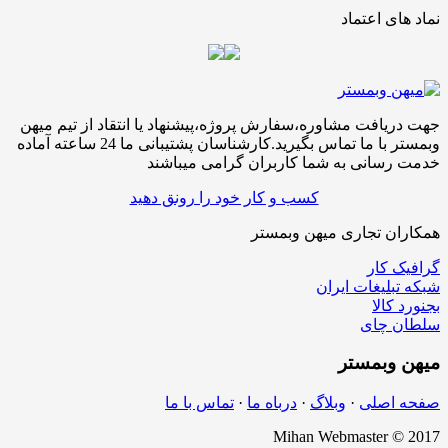
نماد های اعتماد
جهت دریافت مشاوره،سفارش پروژه،پیشنهاد یا انتقاد از تیم میهن
وبمستر با ما تماس بگیرید.کارشناسان پشتیبانی ما 24 ساعته آماده
خدمت رسانی به شما کاربران گرامی میباشند
کسب و کار خود را رونق دهید
همکاران تجاری میهن وبمستر
گرافیک کار
شبکه تبلیغات ایران
بجنورد کالا
سلطان چای
میهن
وبمستر
صفحه اصلی
·
وبلاگ
·
درباه ما
·
تماس با ما
Mihan Webmaster © 2017