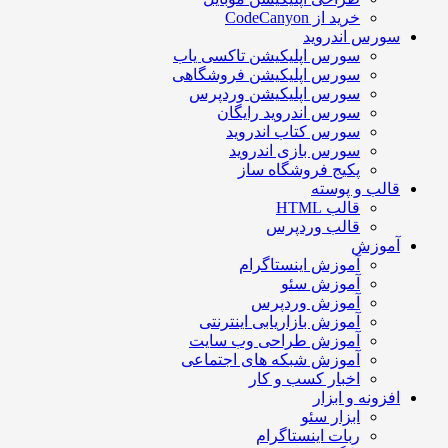
خرید از CodeCanyon
سورس اندروید
سورس اپلیکیشن تاکسی یاب
سورس اپلیکیشن فروشگاهی
سورس اپلیکیشن وردپرس
سورس اندروید رایگان
سورس کتاب اندروید
سورس بازی اندروید
پکیج فروشگاه ساز
قالب و پوسته
قالب HTML
قالب وردپرس
آموزش
آموزش اینستاگرام
آموزش سئو
آموزش وردپرس
آموزش بازاریابی اینترنتی
آموزش طراحی وب سایت
آموزش شبکه های اجتماعی
اخبار کسب و کار
افزونه و ابزار
ابزار سئو
ربات اینستاگرام