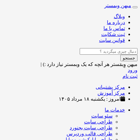
میهن وبمستر
Toggle
navigation
وبلاگ
درباره ما
تماس با ما
ثبت شکایت
قوانین سایت
جستجو
میهن وِبمَستر
هر آنچه که یک وبمستر نیاز دارد :)
|
ورود
ثبت نام
مرکز پشتیبانی
مرکز آموزش
امروز : یکشنبه ۱۸ مرداد ۱۴۰۵
خدمات ما
سئو سایت
طراحی سایت
طراحی سایت بجنورد
طراحی قالب وردپرس
طراحی اپلیکیشن موبایل