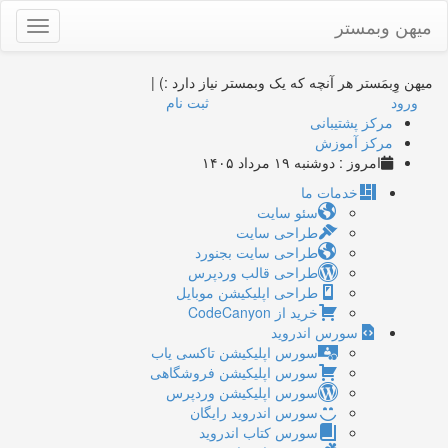
میهن وبمستر
Toggle
gation
میهن وِبمَستر
هر آنچه که یک وبمستر نیاز دارد :)
|
ورود
ثبت نام
مرکز پشتیبانی
مرکز آموزش
امروز : دوشنبه ۱۹ مرداد ۱۴۰۵
خدمات ما
سئو سایت
طراحی سایت
طراحی سایت بجنورد
طراحی قالب وردپرس
طراحی اپلیکیشن موبایل
خرید از CodeCanyon
سورس اندروید
سورس اپلیکیشن تاکسی یاب
سورس اپلیکیشن فروشگاهی
سورس اپلیکیشن وردپرس
سورس اندروید رایگان
سورس کتاب اندروید