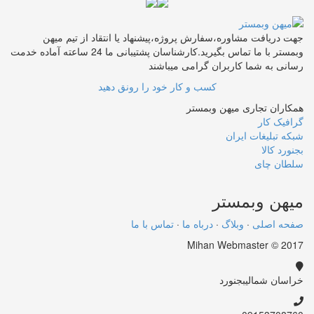
جهت دریافت مشاوره،سفارش پروژه،پیشنهاد یا انتقاد از تیم میهن
وبمستر با ما تماس بگیرید.کارشناسان پشتیبانی ما 24 ساعته آماده خدمت
رسانی به شما کاربران گرامی میباشند
کسب و کار خود را رونق دهید
همکاران تجاری میهن وبمستر
گرافیک کار
شبکه تبلیغات ایران
بجنورد کالا
سلطان چای
میهن
وبمستر
صفحه اصلی
·
وبلاگ
·
درباه ما
·
تماس با ما
Mihan Webmaster © 2017
خراسان شمالی
بجنورد