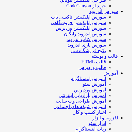
طراحی اپلیکیشن موبایل
خرید از CodeCanyon
سورس اندروید
سورس اپلیکیشن تاکسی یاب
سورس اپلیکیشن فروشگاهی
سورس اپلیکیشن وردپرس
سورس اندروید رایگان
سورس کتاب اندروید
سورس بازی اندروید
پکیج فروشگاه ساز
قالب و پوسته
قالب HTML
قالب وردپرس
آموزش
آموزش اینستاگرام
آموزش سئو
آموزش وردپرس
آموزش بازاریابی اینترنتی
آموزش طراحی وب سایت
آموزش شبکه های اجتماعی
اخبار کسب و کار
افزونه و ابزار
ابزار سئو
ربات اینستاگرام