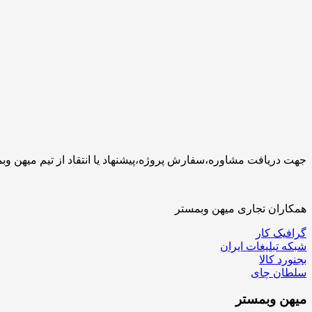
جهت دریافت مشاوره،سفارش پروژه،پیشنهاد یا انتقاد از تیم میهن وبمستر با ما تماس بگیرید.کارشناسان 
همکاران تجاری میهن وبمستر
گرافیک کار
شبکه تبلیغات ایران
بجنورد کالا
سلطان چای
میهن
وبمستر