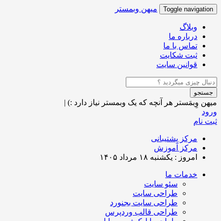
میهن وبمستر
Toggle navigation
وبلاگ
درباره ما
تماس با ما
ثبت شکایت
قوانین سایت
جستجو
میهن وِبمَستر
هر آنچه که یک وبمستر نیاز دارد :)
|
ورود
ثبت نام
مرکز پشتیبانی
مرکز آموزش
امروز : یکشنبه ۱۸ مرداد ۱۴۰۵
خدمات ما
سئو سایت
طراحی سایت
طراحی سایت بجنورد
طراحی قالب وردپرس