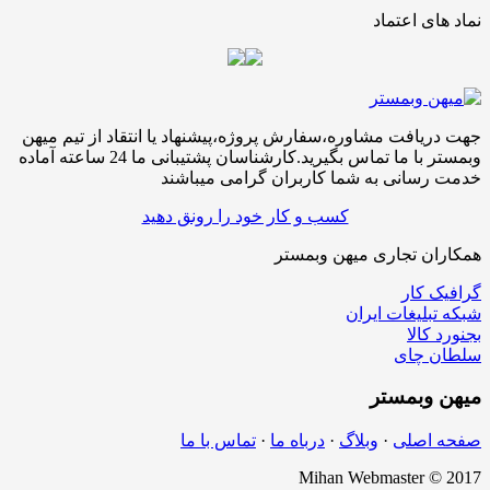
نماد های اعتماد
جهت دریافت مشاوره،سفارش پروژه،پیشنهاد یا انتقاد از تیم میهن
وبمستر با ما تماس بگیرید.کارشناسان پشتیبانی ما 24 ساعته آماده
خدمت رسانی به شما کاربران گرامی میباشند
کسب و کار خود را رونق دهید
همکاران تجاری میهن وبمستر
گرافیک کار
شبکه تبلیغات ایران
بجنورد کالا
سلطان چای
میهن
وبمستر
صفحه اصلی
·
وبلاگ
·
درباه ما
·
تماس با ما
Mihan Webmaster © 2017