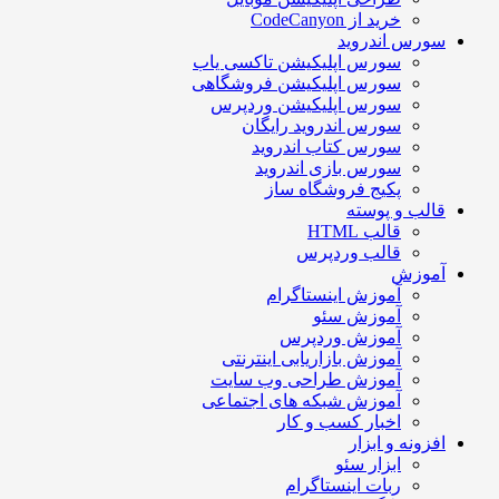
خرید از CodeCanyon
سورس اندروید
سورس اپلیکیشن تاکسی یاب
سورس اپلیکیشن فروشگاهی
سورس اپلیکیشن وردپرس
سورس اندروید رایگان
سورس کتاب اندروید
سورس بازی اندروید
پکیج فروشگاه ساز
قالب و پوسته
قالب HTML
قالب وردپرس
آموزش
آموزش اینستاگرام
آموزش سئو
آموزش وردپرس
آموزش بازاریابی اینترنتی
آموزش طراحی وب سایت
آموزش شبکه های اجتماعی
اخبار کسب و کار
افزونه و ابزار
ابزار سئو
ربات اینستاگرام