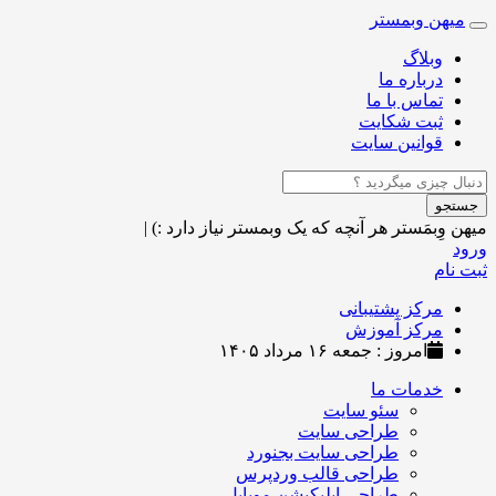
میهن وبمستر
Toggle
navigation
وبلاگ
درباره ما
تماس با ما
ثبت شکایت
قوانین سایت
جستجو
میهن وِبمَستر
هر آنچه که یک وبمستر نیاز دارد :)
|
ورود
ثبت نام
مرکز پشتیبانی
مرکز آموزش
امروز : جمعه ۱۶ مرداد ۱۴۰۵
خدمات ما
سئو سایت
طراحی سایت
طراحی سایت بجنورد
طراحی قالب وردپرس
طراحی اپلیکیشن موبایل